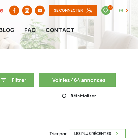
0
SE CONNECTER
FR
BLOG
FAQ
CONTACT
Filtrer
Voir les
464
annonces
Réinitialiser
Trier par
LES PLUS RÉCENTES