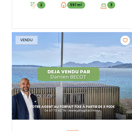
2
597 m²
3
VOIR LE BIEN
VENDU