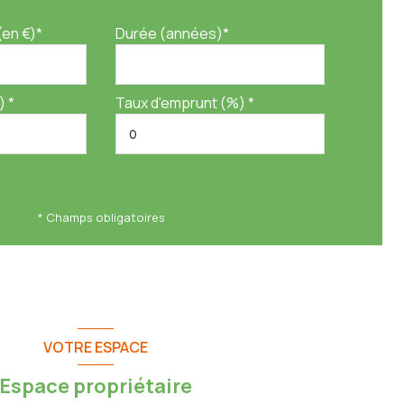
(en €)*
Durée (années)*
) *
Taux d'emprunt (%) *
* Champs obligatoires
VOTRE ESPACE
Espace propriétaire