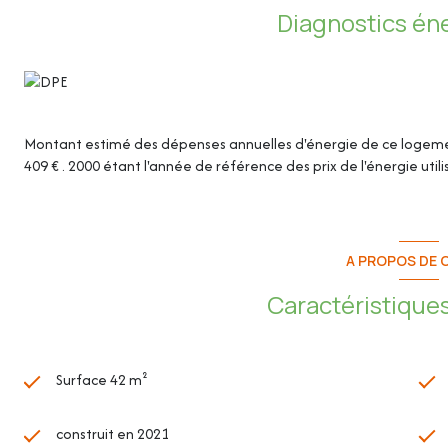
Diagnostics én
- Chambre : 11.19m²
- Salle d'eau avec WC : 5.36m²
Montant estimé des dépenses annuelles d'énergie de ce logeme
- Terrasse : 13.86m²
409 € . 2000 étant l'année de référence des prix de l'énergie util
- Grande cave au Rez-de-chaussée : 5.14m²
- Parking couvert en sous-sol
A PROPOS DE C
Caractéristiques
Les plus de l'appartement :
Surface 42 m²
- Grande terrasse
construit en 2021