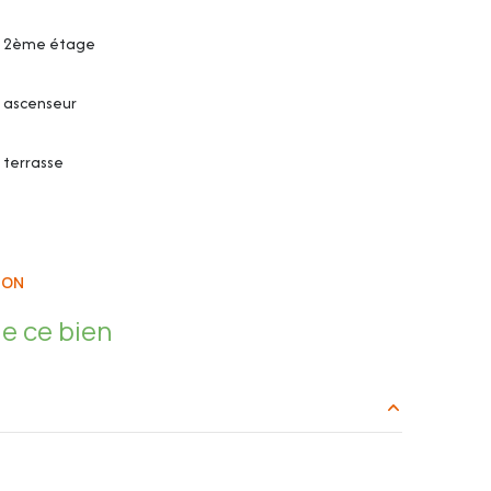
2ème étage
ascenseur
terrasse
ION
e ce bien
ongélateur Haier, lave-vaisselle, plaque 3 feux à
25.68 m²