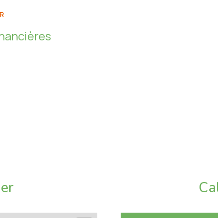
11.19 m²
R
5.36 m²
inancières
13.86 m²
5.14 m²
m²
ier
Ca