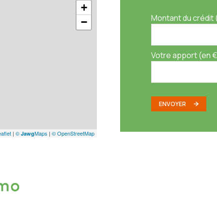
+
Montant du crédit 
−
Votre apport (en €
ENVOYER
aflet
|
©
Maps
|
© OpenStreetMap
Jawg