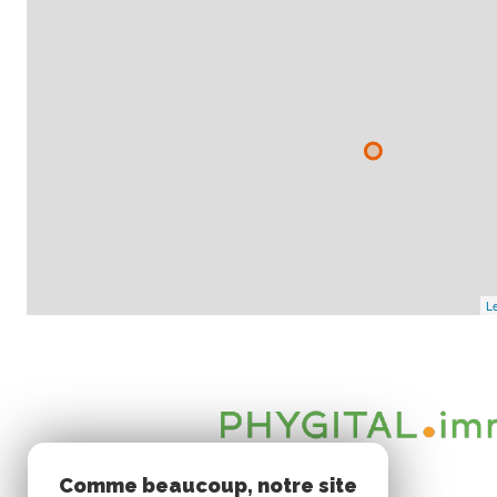
- Local à poubelles
- Au calme
- Quartier recherché de Pessicart
- Bâtiments en R+3 seulement
- Arrêt de bus "L'Etoile" (ligne 63) à 1 minute à pied
- Ecole primaire du Righi à 2 minutes en voiture
Le
- Ecole maternelle Mantega à 5 minutes en voiture
- Groupe scolaire Saint-Barthélémy à 7 minutes en voiture
- Centre-ville de Nice à 5 minutes en voiture
- Accès A8 à 10 minutes
Comme beaucoup, notre site