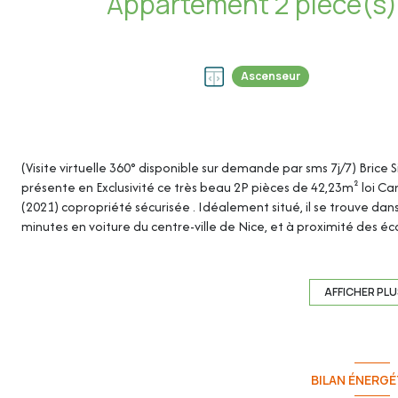
Ascenseur
(Visite virtuelle 360° disponible sur demande par sms 7j/7) Brice 
présente en Exclusivité ce très beau 2P pièces de 42,23m² loi Ca
(2021) copropriété sécurisée . Idéalement situé, il se trouve dan
minutes en voiture du centre-ville de Nice, et à proximité des éc
AFFICHER PL
Cet appartement de 42,23m² loi Carrez se compose de :
BILAN ÉNERGÉ
- Cuisine / Séjour : 25.68m²