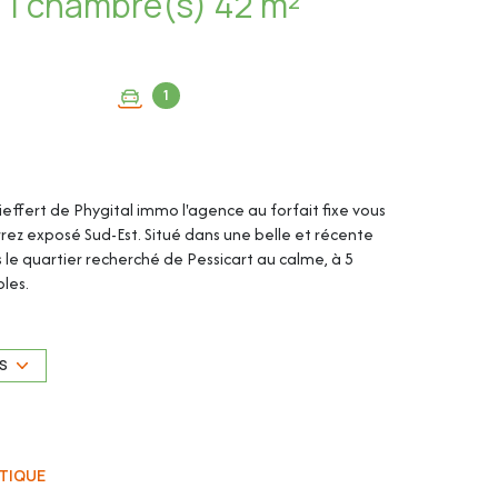
Appartement 2 pièce(s) 1 chambre(s) 42 m²
1
Sieffert de Phygital immo l'agence au forfait fixe vous
rrez exposé Sud-Est. Situé dans une belle et récente
s le quartier recherché de Pessicart au calme, à 5
oles.
US
TIQUE