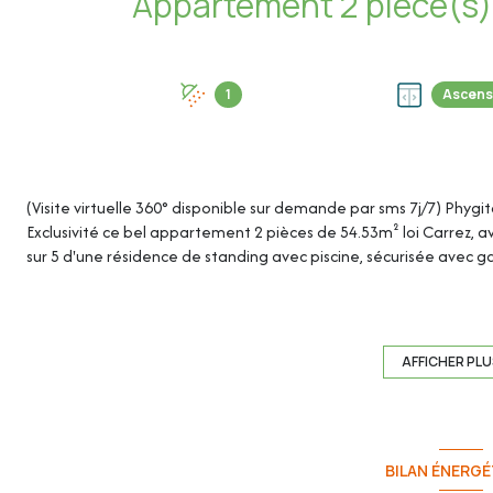
1
Ascens
(Visite virtuelle 360° disponible sur demande par sms 7j/7) Phygi
Exclusivité ce bel appartement 2 pièces de 54.53m² loi Carrez, 
sur 5 d'une résidence de standing avec piscine, sécurisée avec ga
Cet appartement 2p de 54,53m² loi Carrez se compose de :
AFFICHER PL
- Entrée : 5,14m²
- Séjour/cuisine: 31,03m²
BILAN ÉNERGÉ