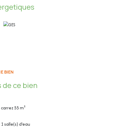
ergetiques
E BIEN
 de ce bien
carrez 55 m²
1 salle(s) d'eau
, toute équipée avec une plaque électrique, four à