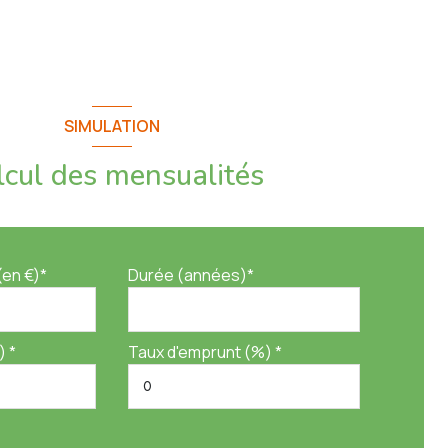
SIMULATION
lcul des mensualités
(en €)*
Durée (années)*
) *
Taux d'emprunt (%) *