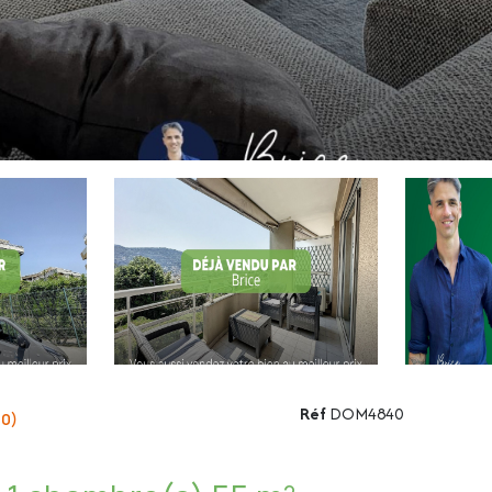
Réf
DOM4840
00)