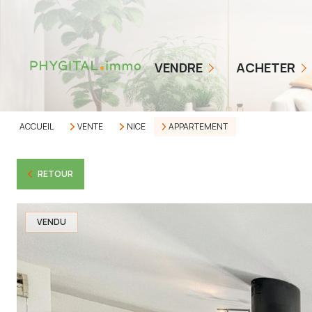
COMMENT ÇA MARCHE
NOS TARIFS
BIENS EN VENTE
VENDRE
ACHETER
ESTIMER MON BIEN
ALERTE ACHETEUR
AVIS CLIENTS
ACCUEIL
VENTE
NICE
APPARTEMENT
RETOUR
VENDU