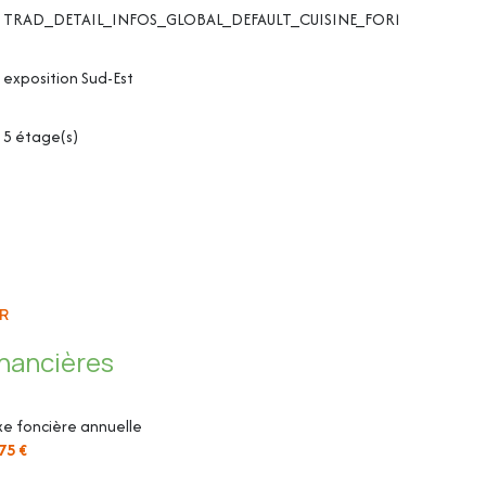
TRAD_DETAIL_INFOS_GLOBAL_DEFAULT_CUISINE_FORMATED_amér
aisselle et four
exposition Sud-Est
5 étage(s)
e en aluminium
el dans la cuisine
t dans l'entrée
R
inancières
e foncière annuelle
75 €