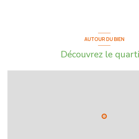
- Sécurisée
- Gardien logé sur place
- Piscine
AUTOUR DU BIEN
- Quartier recherché Cimiez
Découvrez le quart
- Accès A8 à 10 minutes
- Accès arènes de Cimiez et monastère à 8 minutes
Montant des charges : 165€ /mois environ incluant l'eau froide, l
piscine, des espaces verts et de l'ascenseur (+ fonds Alur éventue
Montant de la taxe foncière : 1175€ Visite virtuelle 360° dispon
Contactez-nous pour organiser une visite ou une estimation de v