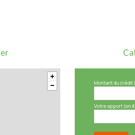
ier
Ca
+
Montant du crédit 
−
e gardien et l'entretien des parties communes, de la
ls)
Votre apport (en €
ible sur demande.
otre bien immobilier. Ce bien vous est présenté en