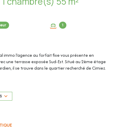
Appartement 2 pièce(s) 1 chambre(s) 55 m²
eur
1
tal immo l'agence au forfait fixe vous présente en
avec une terrasse exposée Sud-Est. Situé au 2ème étage
rdien, il se trouve dans le quartier recherché de Cimiez.
US
TIQUE