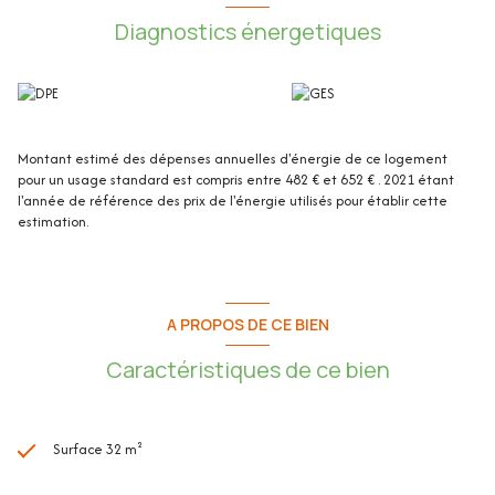
Diagnostics énergetiques
Cet appartement de 32.04m² loi Carrez se compose de :
- Entrée : 5.54m²
Montant estimé des dépenses annuelles d'énergie de ce logement
pour un usage standard est compris entre 482 € et 652 € . 2021 étant
- Séjour/Cuisine : 21.76m²
l'année de référence des prix de l'énergie utilisés pour établir cette
estimation.
-Salle de bain / WC : 4.74m²
A PROPOS DE CE BIEN
- Terrasse : 6.15m²
Caractéristiques de ce bien
- Cave : 1.69m²
Surface 32 m²