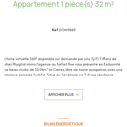
Appartement 1 pièce(s) 32 m²
Réf
DOM9669
(Visite virtuelle 360° disponible sur demande par sms 7j/7) Tiffany de
chez Phygital immo l'agence au forfait fixe vous présente en Exclusivité
ce beau studio de 32.04m² loi Carrez, libre de toute occupation avec une
terrasse exposée Sud-Est. Situé au 1er étage sur 3 d'une résidence
sécurisée avec espaces verts, il se trouve dans le quartier des Fades, à
proximité des écoles, des commerces et de l'accès à A8. Idéal premier
achat ou investissement locatif et faibles charges (88€ /mois).
AFFICHER PLUS
Une cave complète ce bien. Possibilité d'acquérir un box en supplément
du prix de vente.
BILAN ÉNERGÉTIQUE