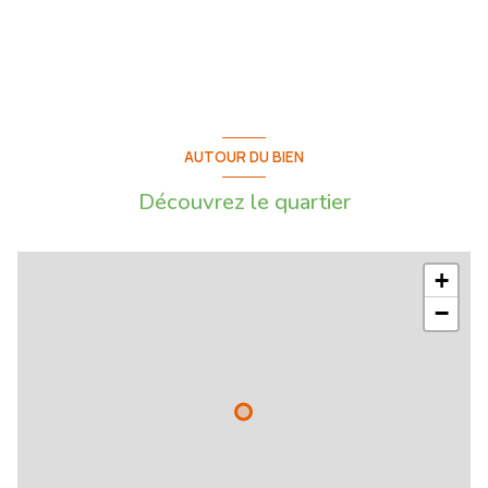
- Beaux volumes
- Cuisine semi-ouverte avec verrière et équipée avec une réfrigérateur
Samsung, un four Beko, une plaque à induction Siemens, une hotte
Candy et une machine à laver
AUTOUR DU BIEN
Découvrez le quartier
- Fenêtre et baies vitrées coulissantes en double vitrage
+
- Volets manuels
−
- Placards de rangement dans l'entrée
- Fibre Internet