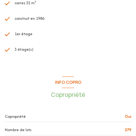
- Garage en option : 13.40m²
carrez 32 m²
construit en 1986
1er étage
Les plus de l'appartement :
3 étage(s)
- Idéal premier achat ou investissement locatif -
- Exposé Sud-Est
INFO COPRO
Copropriété
- Au calme
Copropriété
Oui
- Terrasse de 6.15m² accessible par le séjour et la cuisine
Nombre de lots
279