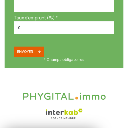
Taux d'emprunt (%) *
- Ecole du Val des Fées à 2 minutes en voiture
- Boulangerie, supermarché, pharmacie et autres commerces à 3
minutes en voiture
ENVOYER
* Champs obligatoires
- Accès à l'A8 à 6 minutes
- Montant des charges : 88€ /mois environ incluant, l'entretien des
parties communes, du gardien et de l'ascenseur, et la cotisation au
fonds Alur
- Montant de la taxe foncière : 731€ Visite virtuelle 360° disponible sur
demande.