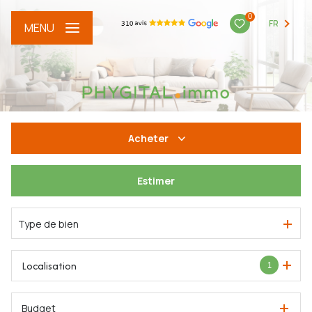
0
FR
MENU
Acheter
Estimer
De l'ancien
Type de bien
Localisation
1
Budget