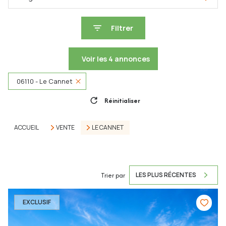
Filtrer
Voir les
4
annonces
06110 - Le Cannet
Réinitialiser
ACCUEIL
VENTE
LE CANNET
Trier par
LES PLUS RÉCENTES
EXCLUSIF