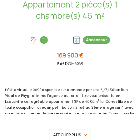
Appartement 2 pièce(s) 1
chambre(s) 46 m²
1
Ascenseur
169 900 €
Réf
DOM8039
(Visite virtuelle 360° disponible sur demande par sms 7j/7) Sébastien
Vidal de Phygital immo l'agence au forfait fixe vous présente en
Exclusivité cet agréable appartement 2P de 46.08m² loi Carrez libre de
toute occupation, avec un petit balcon. Situé au 2ème étage sur 4 avec
ascenseur d'une résidence sécurisée, il se trouve quartier Carnot, proche
de tous les commerces et transports en commun avec un accès rapide
au centre-ville de Cannes et ses plages. Idéal investissement locatif.
Une grande cave saine de 9.42m² (avec possibilité d'y mettre un
AFFICHER PLUS
vélo/une trottinette électrique) complète ce bien. Cet appartement de