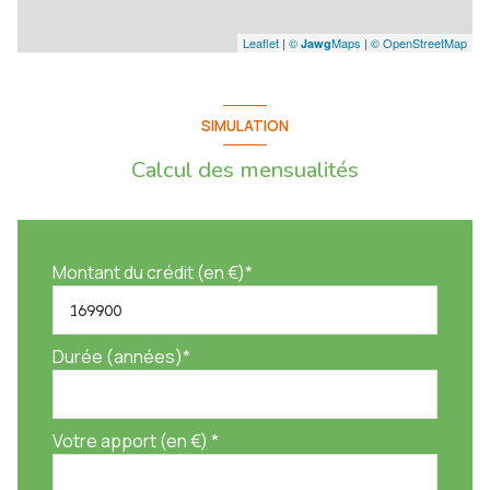
Leaflet
|
©
Maps
|
© OpenStreetMap
Jawg
SIMULATION
Calcul des mensualités
Montant du crédit (en €)*
Durée (années)*
Votre apport (en €) *