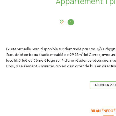
1
(Visite virtuelle 360° disponible sur demande par sms 7j/7) Phygi
Exclusivité ce beau studio meublé de 29.15m² loi Carrez, avec u
locatif. Situé au 3ème étage sur 4 d'une résidence sécurisée, il 
Chaï, à seulement 3 minutes à pied d'un arrêt de bus en directio
Une grande cave complète ce bien.
Nombreuses places de stationnement gratuites autour de la ré
AFFICHER PL
Cet appartement de 29.15m² loi Carrez se compose de :
- Entrée avec placard : 4.69m²
BILAN ÉNERGÉ
- Cuisine : 3.12m²