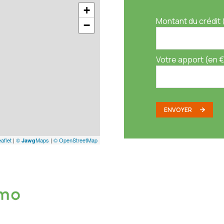
+
Montant du crédit 
−
Votre apport (en €
ENVOYER
aflet
|
©
Maps
|
© OpenStreetMap
Jawg