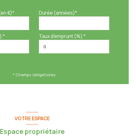
(en €)*
Durée (années)*
) *
Taux d'emprunt (%) *
* Champs obligatoires
VOTRE ESPACE
Espace propriétaire