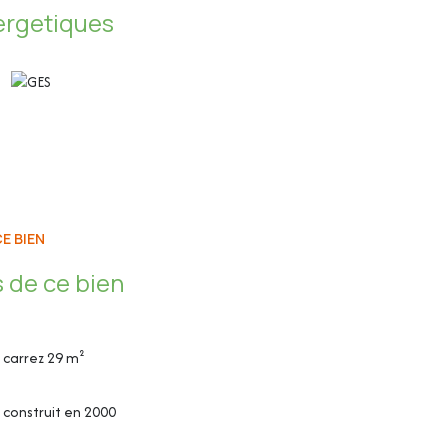
ergetiques
E BIEN
aises et meuble TV)
 de ce bien
, réfrigérateur-congélateur, plaque à induction et
carrez 29 m²
construit en 2000