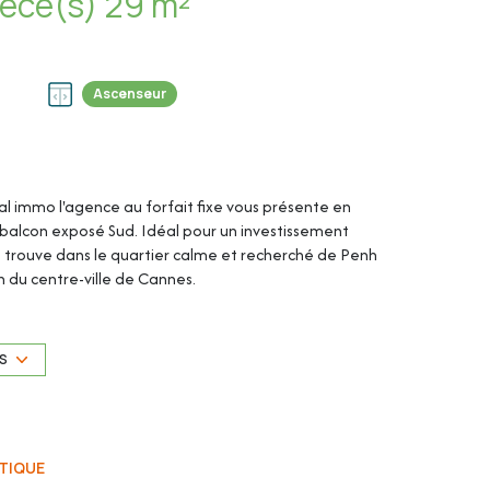
Appartement 1 pièce(s) 29 m²
Ascenseur
tal immo l'agence au forfait fixe vous présente en
n balcon exposé Sud. Idéal pour un investissement
se trouve dans le quartier calme et recherché de Penh
n du centre-ville de Cannes.
sidence.
US
TIQUE