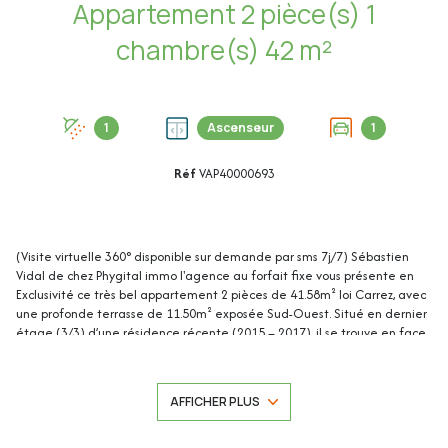
Appartement 2 pièce(s) 1
chambre(s) 42 m²
1
Ascenseur
1
Réf
VAP40000693
(Visite virtuelle 360° disponible sur demande par sms 7j/7) Sébastien
Vidal de chez Phygital immo l'agence au forfait fixe vous présente en
Exclusivité ce très bel appartement 2 pièces de 41.58m² loi Carrez, avec
une profonde terrasse de 11.50m² exposée Sud-Ouest. Situé en dernier
étage (3/3) d’une résidence récente (2015 – 2017), il se trouve en face
de Polygone Riviera et ses commerces, et des transports en commun.
Faible consommation énergétique (DPE A).
AFFICHER PLUS
Un garage et une place de parking privative en sous-sol complètent ce
bien.