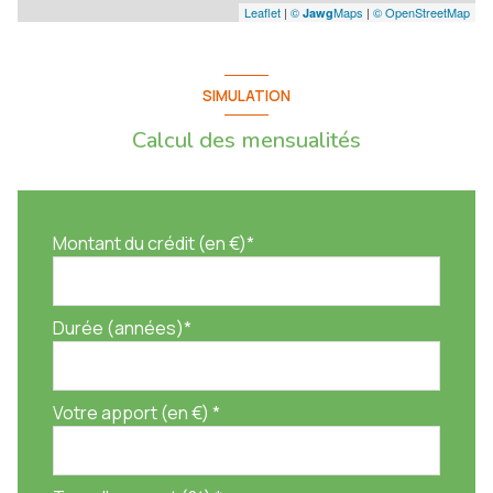
Leaflet
|
©
Maps
|
© OpenStreetMap
Jawg
SIMULATION
Calcul des mensualités
Montant du crédit (en €)*
Durée (années)*
Votre apport (en €) *