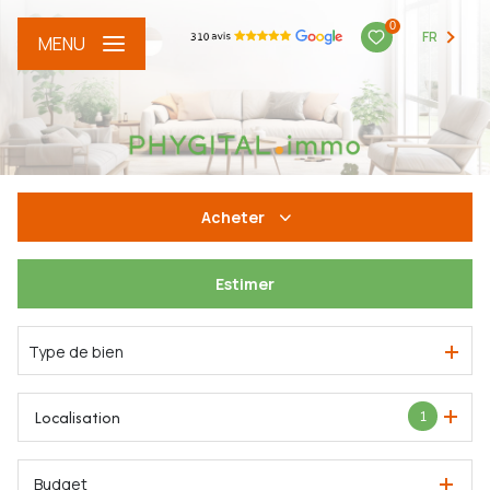
0
FR
MENU
Acheter
Estimer
De l'ancien
Type de bien
Localisation
1
Budget