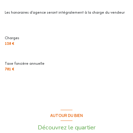
Les informations sur les risques auxquels ce bien est exposé sont
Les honoraires d'agence seront intégralement à la charge du vendeur
disponibles sur le site Géorisques : www.georisques.gouv.fr
Charges
128 €
Taxe foncière annuelle
781 €
AUTOUR DU BIEN
Découvrez le quartier