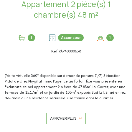
Appartement 2 pièce(s) 1
chambre(s) 48 m²
1
Ascenseur
1
Réf
VAP40000638
(Visite virtuelle 360° disponible sur demande par sms 7j/7) Sébastien
Vidal de chez Phygital immo l'agence au forfait fixe vous présente en
Exclusivité ce bel appartement 2 pièces de 47.83m² loi Carrez, avec une
terrasse de 15.17m² et un jardin de 105m² exposés Sud-Est. Situé en rez-
de-jardin d'une résidence sécurisée, il se trouve dans le quartier
recherché du Val Fleuri, à proximité des commerces et des transports en
commun.
AFFICHER PLUS
Une cave et une place de parking privative extérieure complètent ce