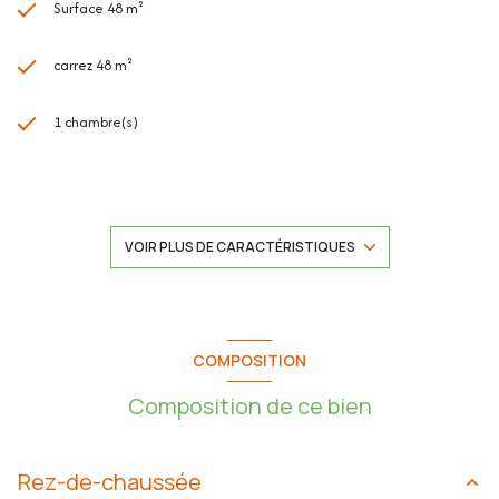
réfrigérateur/congélateur et four
Surface 48 m²
- Volets roulants électriques dans la chambre et 1/2 dans le séjour
- Grands placards de rangement dans le séjour et la chambre
carrez 48 m²
- Effectués récemment :
1 chambre(s)
-Rajout de prise dans la cuisine en 2021
-Changement du tablier de volet roulant dans la chambre en 2024
-Changement du radiateur à inertie dans le séjour en 2025
1 salle(s) de bain
construit en 1985
Les plus de la résidence :
VOIR PLUS DE CARACTÉRISTIQUES
- Sécurisée avec portail électrique
cuisine américaine (équipée)
- Eligible à la fibre Internet
- Quartier recherché du Val Fleuri
- Commerces à proximité à pied (Intermarché, pharmacie, boulangerie,
Chauffage individuel : convecteur (electrique)
COMPOSITION
etc.)
- Arrêt de bus (lignes 21 et 42) à 2 minutes à pied
Composition de ce bien
1 parking(s)
- Plages du Cros à 4 minutes en voiture
exposition Sud-Est
Rez-de-chaussée
- Montant des charges : 128€ /mois incluant l'eau froide, l’eau chaude,