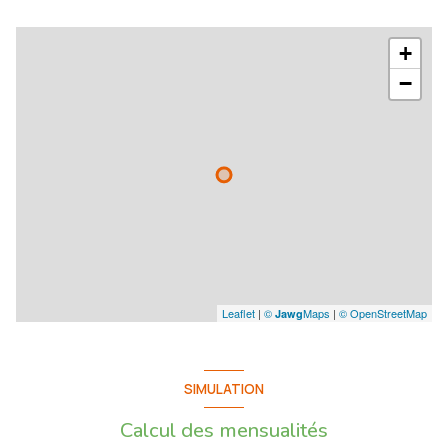
+
−
Leaflet
|
©
Maps
|
© OpenStreetMap
Jawg
SIMULATION
Calcul des mensualités