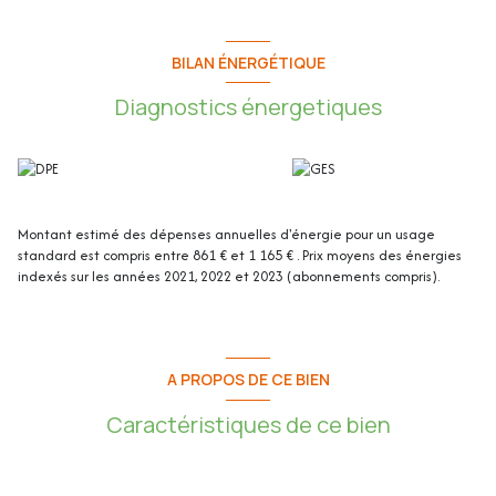
bien.
Cet appartement de 47.83m² loi Carrez se compose de :
BILAN ÉNERGÉTIQUE
Diagnostics énergetiques
- Hall d’entrée : 4.50m²
- Séjour / cuisine : 26m²
- Chambre : 12.50m²
- Salle de bain : 3.80m²
- WC indépendant : 1.03m²
Montant estimé des dépenses annuelles d'énergie pour un usage
- Terrasse : 15.17m²
standard est compris entre 861 € et 1 165 € . Prix moyens des énergies
- Jardin : 105m²
indexés sur les années 2021, 2022 et 2023 (abonnements compris).
- Cave : 6.04m²
- Parking privatif
Les plus de l'appartement :
A PROPOS DE CE BIEN
- En rez-de-jardin
Caractéristiques de ce bien
- Une terrasse de 15.17m² donnant sur un jardin privatif de 105m²
- Exposé Sud-Est
- Cuisine avec verrière, ouverte et équipée avec plaque induction,