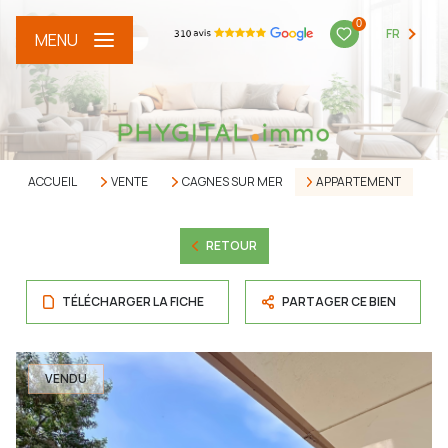
0
FR
MENU
ACCUEIL
VENTE
CAGNES SUR MER
APPARTEMENT
RETOUR
TÉLÉCHARGER LA FICHE
PARTAGER CE BIEN
VENDU