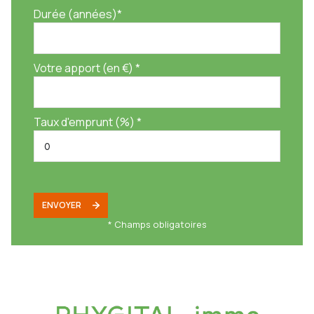
Durée (années)*
- Montant des charges : 159€ /mois environ incluant l'entretien des
parties communes et de l'ascenseur
Votre apport (en €) *
- Montant de la taxe foncière : 1 584€
Taux d'emprunt (%) *
Visite virtuelle 360° disponible sur demande. Contactez-nous pour
organiser une visite ou une estimation de votre bien immobilier.
Abonnez-vous à notre instagram @phygital_immo pour recevoir nos
annonces en Off Market. Nombreux sont les biens vendus directement
via notre instagram ! Alors ne tardez pas à vous abonner.
ENVOYER
Ce bien vous est présenté en Exclusivité par Phygital immo, l?agence
* Champs obligatoires
immo au forfait fixe avec des services innovants pour vous permettre de
vendre au meilleur prix et dans les plus brefs délais.
Régime de la copropriété : Oui.
Nombre de lots dans la copropriété : 107 lots (dont 38 lots à usage
d'habitation)