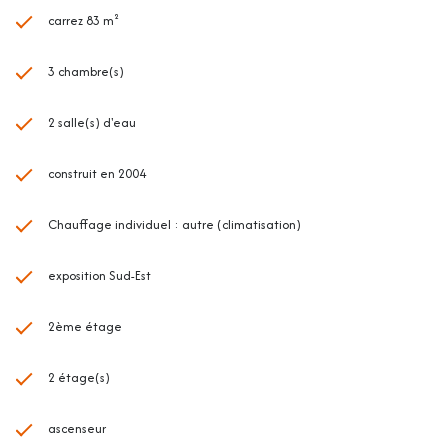
carrez 83 m²
Dégagement avec placards : 5.57m²
Terrasse : 6.47m²
3 chambre(s)
Balcon : 3.4m²
2 salle(s) d'eau
construit en 2004
Cave : 2.93m²
Garage + espace stockage : 22.23m²
Chauffage individuel : autre (climatisation)
exposition Sud-Est
Les plus de l'appartement :
2ème étage
- Au calme
- Vue sur la Valmasque
2 étage(s)
- Sans vis-à-vis
ascenseur
- Exposé Sud-Est