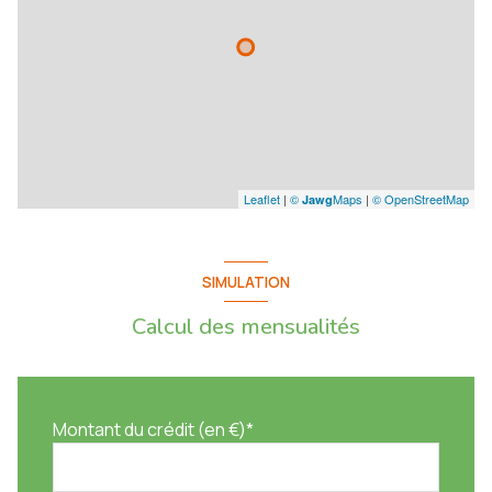
- 3 courts de tennis
- City stade
- Terrain de volley
- Parcours de santé
- A proximité de tout à pied : crèche, écoles, commerces de proximité -
Leaflet
|
©
Maps
|
© OpenStreetMap
Jawg
Au calme
- Immeuble construit en 2004
SIMULATION
- En position dominante
Calcul des mensualités
- Quartier très recherché
- Sentiers de promenade à proximité
Montant du crédit (en €)*
- Accès à Sophia Antipolis à 10 minutes en voiture
- Accès à l'A8 à 12 minutes