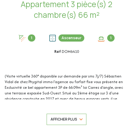
Appartement 3 pièce(s) 2
chambre(s) 66 m²
1
Ascenseur
1
Réf
DOM6410
(Visite virtuelle 360° disponible sur demande par sms 7j/7) Sébastien
Vidal de chez Phygital immo l'agence au forfait fixe vous présente en
Exclusivité ce bel appartement 3P de 66.09m² loi Carrez d'angle, avec
une terrasse exposée Sud-Ouest. Situé au 2ème étage sur 3 d'une
résidence construite en 2017 et avec de beaux espaces verts, il se
trouve au fond d'une impasse au calme, tout en étant à moins de 5
minutes en voiture de Cap 3000, du centre-ville de Saint-Laurent-du-Var,
de l'accès à l'A8, des plages ou encore du port.
AFFICHER PLUS
Un double garage en enfilade en sous-sol sécurisé (avec électricité et
possibilité de recharge pour voiture électrique) complète ce bien.