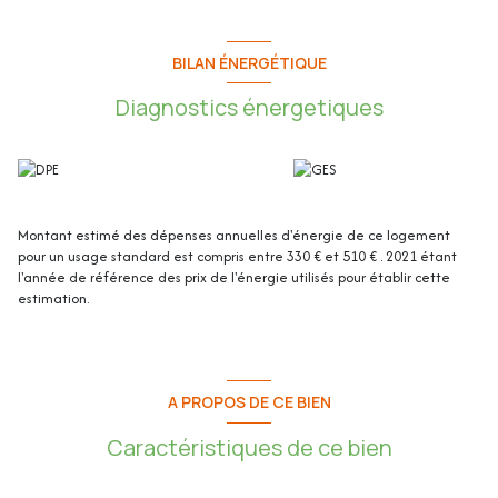
Cette maison de 86.65m2 se compose de :
Au rez-de-chaussée :
BILAN ÉNERGÉTIQUE
Diagnostics énergetiques
- Entrée
- Séjour/Cuisine
- WC indépendant
Au 1er étage :
- Dégagement
Montant estimé des dépenses annuelles d'énergie de ce logement
- Chambre 1
pour un usage standard est compris entre 330 € et 510 € . 2021 étant
- Chambre 2
l'année de référence des prix de l'énergie utilisés pour établir cette
- Chambre 3
estimation.
- Salle de bain / WC
- Terrasse / Jardin: 36m² environ
- Jardin devant la maison : 25m²
- Parking privatif
A PROPOS DE CE BIEN
Les plus de la maison :
Caractéristiques de ce bien
- Récente (2018 - 2022)