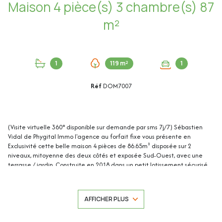
Maison 4 pièce(s) 3 chambre(s) 87
m²
1
119 m²
1
Réf
DOM7007
(Visite virtuelle 360° disponible sur demande par sms 7j/7) Sébastien
Vidal de Phygital Immo l'agence au forfait fixe vous présente en
Exclusivité cette belle maison 4 pièces de 86.65m² disposée sur 2
niveaux, mitoyenne des deux côtés et exposée Sud-Ouest, avec une
terrasse / jardin. Construite en 2018 dans un petit lotissement sécurisé
sans aucune charge, elle est située à proximité des écoles, des
commerces, des plages et du centre-ville de Juan-les-Pins.
AFFICHER PLUS
Deux cabanons et une place de parking privative extérieure complètent
ce bien.