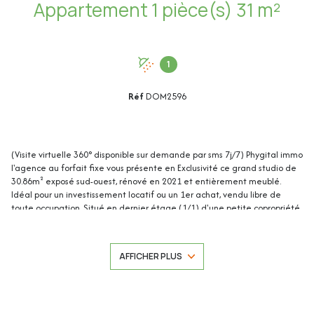
Appartement 1 pièce(s) 31 m²
1
Réf
DOM2596
(Visite virtuelle 360° disponible sur demande par sms 7j/7) Phygital immo
l'agence au forfait fixe vous présente en Exclusivité ce grand studio de
30.86m² exposé sud-ouest, rénové en 2021 et entièrement meublé.
Idéal pour un investissement locatif ou un 1er achat, vendu libre de
toute occupation. Situé en dernier étage (1/1) d'une petite copropriété
au calme, il se trouve à proximité à pied des commerces (supermarchés
Casino et Carrefour Market, boulangerie, etc.) et de la gare SNCF, et à
seulement 3 minutes à pied du nouveau bus-tram en direction de
AFFICHER PLUS
Sophia Antipolis (arrêt Aloès). Pas de charges. Cet appartement de
30.86m² loi Carrez se compose de : - Pièce à vivre (avec placard) :
26.72m² - Salle d'eau/WC : 4.14m² Les plus de l'appartement : - En
dernier étage (1/1) - Rénové en 2021 - Entièrement meublé (lit une