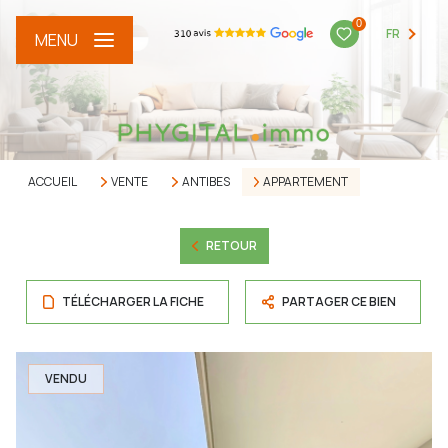
0
FR
MENU
ACCUEIL
VENTE
ANTIBES
APPARTEMENT
RETOUR
TÉLÉCHARGER LA FICHE
PARTAGER CE BIEN
VENDU