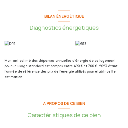
ce bien.
Cet appartement de 58.79m² loi Carrez se compose de :
BILAN ÉNERGÉTIQUE
Diagnostics énergetiques
- Hall d’entrée : 5.86m²
- Séjour / cuisine : 19.91m²
- Chambre 1 (avec placard) : 12.88m²
- Chambre 2 (avec placard) : 12.99m²
- Salle d’eau : 4.70m²
- WC indépendant : 2.45m²
Montant estimé des dépenses annuelles d'énergie de ce logement
- Terrasse : 12.35m²
pour un usage standard est compris entre 490 € et 700 € . 2023 étant
- Double garage : 25.75m²
l'année de référence des prix de l'énergie utilisés pour établir cette
estimation.
Les plus de l'appartement :
- En dernier étage (3/3)
- Rénové en 2024
- D’angle
A PROPOS DE CE BIEN
- Une belle terrasse en L de 12.35m² exposée Est
- Possibilité d’acquérir le bien meublé (en option)
Caractéristiques de ce bien
- Au calme
- Cuisine ouverte et équipée avec plaque induction / vitrocéramique,