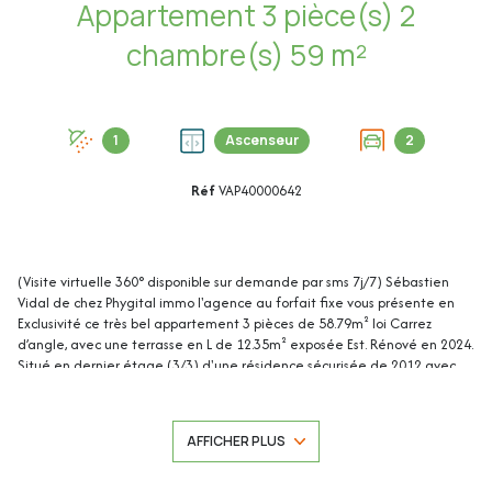
Appartement 3 pièce(s) 2
chambre(s) 59 m²
1
Ascenseur
2
Réf
VAP40000642
(Visite virtuelle 360° disponible sur demande par sms 7j/7) Sébastien
Vidal de chez Phygital immo l'agence au forfait fixe vous présente en
Exclusivité ce très bel appartement 3 pièces de 58.79m² loi Carrez
d’angle, avec une terrasse en L de 12.35m² exposée Est. Rénové en 2024.
Situé en dernier étage (3/3) d'une résidence sécurisée de 2012 avec
espaces verts, il se trouve au calme dans un quartier recherché, à
proximité des 4 chemins, des transports en commun, des écoles et des
espaces de loisirs (Anthéa, tennis, stade nautique). Centre-ville
AFFICHER PLUS
d’Antibes à 4 minutes en voiture.
Un grand double garage en enfilade de 25.75m² en sous-sol complète