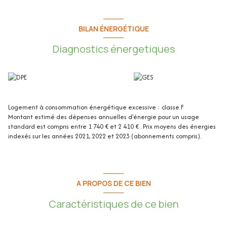
Un garage en sous-sol complète ce bien.
Cet appartement de 54,92 m2 se compose de :
BILAN ÉNERGÉTIQUE
Diagnostics énergetiques
- Séjour : 19,85 m2
- Cuisine : 5,89 m2
- Chambre : 13,69 m2
- Chambre : 8,96 m2
- Salle de bains l WC : 4,11 m2
- Terrasse : 25m2
- Balcon : 5,87m2
Logement à consommation énergétique excessive : classe F
- Garage : 16,4m2
Montant estimé des dépenses annuelles d'énergie pour un usage
standard est compris entre 1 740 € et 2 410 € . Prix moyens des énergies
Les plus de l’appartement :
indexés sur les années 2021, 2022 et 2023 (abonnements compris).
- Vue panoramique
- Terrasse de 25 m2 triple exposition
- Traversant
- Exposition Est Ouest
A PROPOS DE CE BIEN
- Climatisation
- Volet électrique
Caractéristiques de ce bien
- Fibre internet