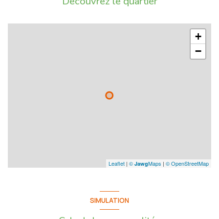
Découvrez le quartier
+
−
Leaflet
|
©
Maps
|
© OpenStreetMap
Jawg
SIMULATION