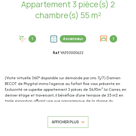
Appartement 3 pièce(s) 2
chambre(s) 55 m²
1
Ascenseur
1
Réf
VAP20000632
(Visite virtuelle 360° disponible sur demande par sms 7j/7) Damien
BECOT de Phygital immo l'agence au forfait fixe vous présente en
Exclusivité ce superbe appartement 3 pièces de 54,92m² loi Carrez, en
dernier étage et traversant, il bénéficie d’une terrasse de 25 m2 en
triple exposition offrant une vue panoramique de la chaine du
Mercantour au cap d’Antibes. Situé au 5ème étage sur 5 avec ascenseur
d'une résidence sécurisée, il se trouve aux portes du Vieil Antibes, du Port
Vauban, du centre-ville d’Antibes, des commerces, du bord de mer et des
AFFICHER PLUS
transports en commun. Idéal investisseur ou résidence principale.