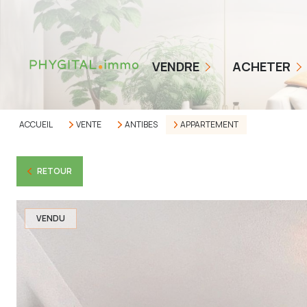
COMMENT ÇA MARCHE
NOS TARIFS
BIENS EN VENTE
VENDRE
ACHETER
ESTIMER MON BIEN
ALERTE ACHETEUR
AVIS CLIENTS
ACCUEIL
VENTE
ANTIBES
APPARTEMENT
RETOUR
VENDU