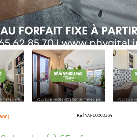
Réf
VAP60000384
600)