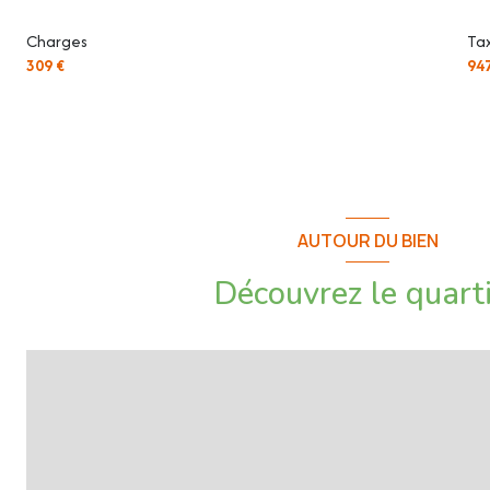
Les informations sur les risques auxquels ce bien est exposé sont 
Charges
Tax
www.georisques.gouv.fr
309 €
94
AUTOUR DU BIEN
Découvrez le quart