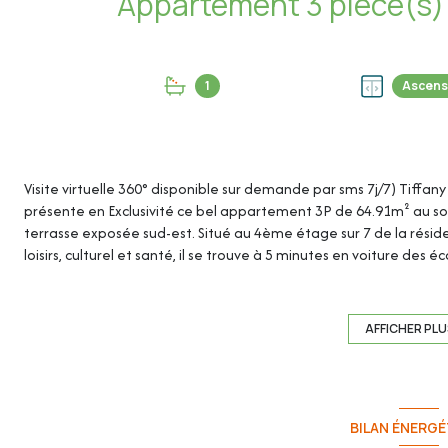
1
Ascens
Visite virtuelle 360° disponible sur demande par sms 7j/7) Tiffan
présente en Exclusivité ce bel appartement 3P de 64.91m² au sol 
terrasse exposée sud-est. Situé au 4ème étage sur 7 de la réside
loisirs, culturel et santé, il se trouve à 5 minutes en voiture des éc
Une très grande cave saine de 5.25m² et une place de parking 
parkings visiteurs dans la résidence.
AFFICHER PL
Cet appartement de 64.91m² au sol (62.67m² loi Carrez) se com
- Entrée : 4.68m²
BILAN ÉNERGÉ
- Séjour/salon : 17.90m²