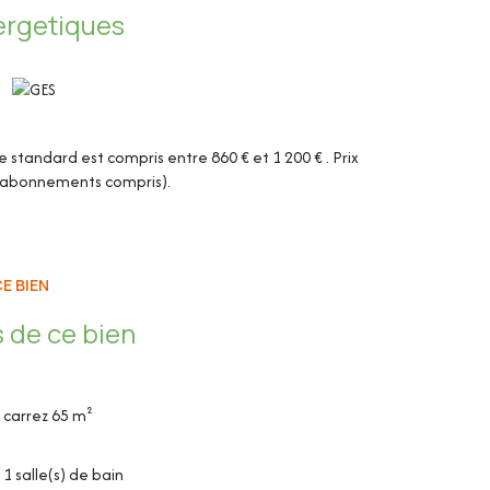
ergetiques
tandard est compris entre 860 € et 1 200 € . Prix
 (abonnements compris).
E BIEN
 de ce bien
 Brandt, plaque au gaz Bosch et hotte Hotpoint
carrez 65 m²
 séjour
1 salle(s) de bain