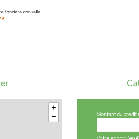
disponibles sur le site Géorisques :
e foncière annuelle
7 €
ier
Ca
+
Montant du crédit 
−
Votre apport (en €