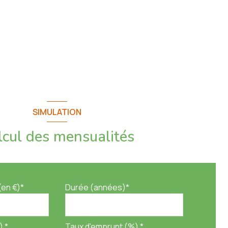
SIMULATION
lcul des mensualités
(en €)*
Durée (années)*
) *
Taux d'emprunt (%) *