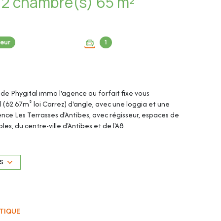
Appartement 3 pièce(s) 2 chambre(s) 65 m²
eur
1
y de Phygital immo l'agence au forfait fixe vous
(62.67m² loi Carrez) d'angle, avec une loggia et une
nce Les Terrasses d'Antibes, avec régisseur, espaces de
oles, du centre-ville d'Antibes et de l'A8.
extérieure privative complètent ce bien. Nombreux
US
pose de :
TIQUE