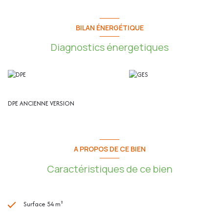
extérieure complètent ce bien. 6 places visiteurs + local vélos.
Cet appartement de 54.01m² se compose de :
BILAN ÉNERGÉTIQUE
Diagnostics énergetiques
- Entrée : 3.68m²
- Séjour/Cuisine : 23.84m²
- Chambre : 14.47m²
- Bureau : 6.72m²
- Salle de bain : 3.98m²
- WC indépendant : 1.32m²
DPE ANCIENNE VERSION
- Terrasse : 6.65m²
- Balcon : 2.54m²
- Garage : 14.88m²
- Parking : 12.96m²
A PROPOS DE CE BIEN
Les plus de l'appartement :
Caractéristiques de ce bien
- Exposé Sud-Ouest
- Rénové depuis 2019
- Une terrasse couverte de 6.65m²
- Un balcon accessible depuis la chambre parentale
Surface 54 m²
- Très Lumineux