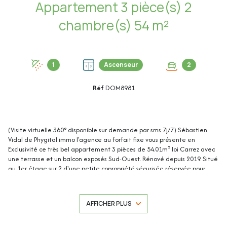
Appartement 3 pièce(s) 2
chambre(s) 54 m²
1
Ascenseur
2
Réf
DOM8981
(Visite virtuelle 360° disponible sur demande par sms 7j/7) Sébastien
Vidal de Phygital immo l'agence au forfait fixe vous présente en
Exclusivité ce très bel appartement 3 pièces de 54.01m² loi Carrez avec
une terrasse et un balcon exposés Sud-Ouest. Rénové depuis 2019. Situé
au 1er étage sur 2 d'une petite copropriété sécurisée réservée pour
quelques privilégiés (18 appartements) avec espaces verts, il se trouve
au calme absolu et sans vis-à-vis, dans le quartier très recherché de la
Peyregoue, proche des commerces, des écoles, du centre-ville d'Antibes
AFFICHER PLUS
et de Juan-les-Pins.
Un garage en sous-sol et une large place de parking privative