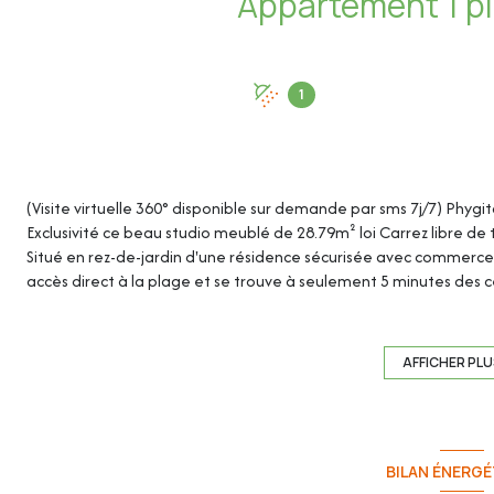
1
(Visite virtuelle 360° disponible sur demande par sms 7j/7) Phygi
Exclusivité ce beau studio meublé de 28.79m² loi Carrez libre de 
Situé en rez-de-jardin d'une résidence sécurisée avec commerces d
accès direct à la plage et se trouve à seulement 5 minutes des cen
pour un investissement locatif longue durée ou une résidence s
Une grande cave complète ce bien.
AFFICHER PL
Nombreuses places de stationnement autour de la résidence.
Cet appartement de 28.79m² loi Carrez se compose de :
- Entrée avec placard : 2.76m²
BILAN ÉNERGÉ
- Séjour/Cuisine: 22.07m²