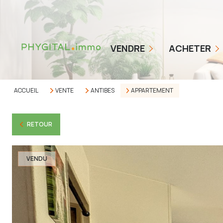
COMMENT ÇA MARCHE
NOS TARIFS
BIENS EN VENTE
VENDRE
ACHETER
ESTIMER MON BIEN
ALERTE ACHETEUR
AVIS CLIENTS
ACCUEIL
VENTE
ANTIBES
APPARTEMENT
RETOUR
VENDU