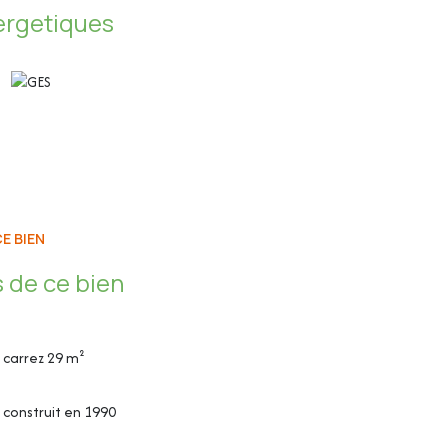
ergetiques
ndaire
haises hautes, TV, étagères, etc.)
ur et mini réfrigérateur
E BIEN
 de ce bien
carrez 29 m²
construit en 1990
rt, coiffeur/esthéticienne, etc.) dans la résidence