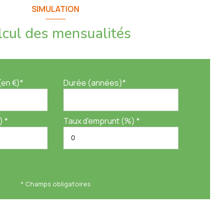
SIMULATION
lcul des mensualités
(en €)*
Durée (années)*
) *
Taux d'emprunt (%) *
* Champs obligatoires