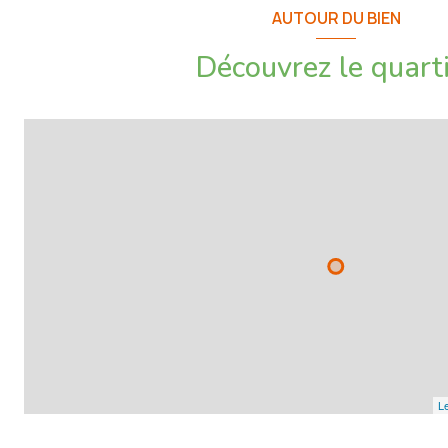
AUTOUR DU BIEN
5 900€ TTC Honoraires à la charge de l'acquéreur sur ce bien, incl
Découvrez le quart
Les informations sur les risques auxquels ce bien est exposé sont 
www.georisques.gouv.fr
Le