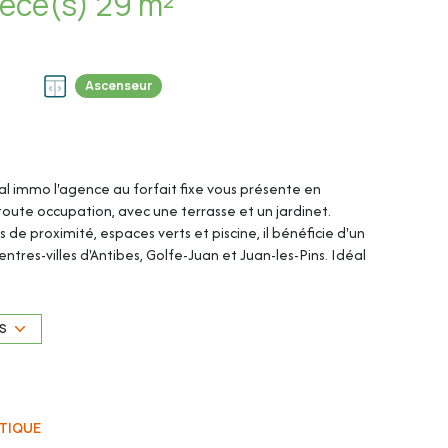
Appartement 1 pièce(s) 29 m²
Ascenseur
tal immo l'agence au forfait fixe vous présente en
toute occupation, avec une terrasse et un jardinet.
e proximité, espaces verts et piscine, il bénéficie d'un
tres-villes d'Antibes, Golfe-Juan et Juan-les-Pins. Idéal
econdaire.
US
TIQUE