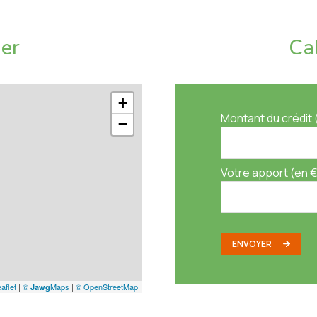
us dans le prix de vente (Soit 3.28% du prix de vente)
ier
Ca
disponibles sur le site Géorisques :
+
Montant du crédit 
−
Votre apport (en €
ENVOYER
aflet
|
©
Maps
|
© OpenStreetMap
Jawg