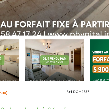
Réf
DOM1837
600)