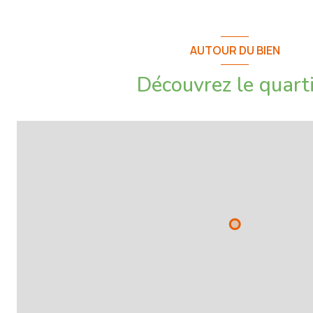
Montant des charges prévisionnelles annuel moyen : 2 700€.
Procédures diligentées contre la copropriété : Oui, au niveau d
la copropriété)
AUTOUR DU BIEN
5 000€ TTC Honoraires à la charge de l'acquéreur sur ce bien, incl
Découvrez le quart