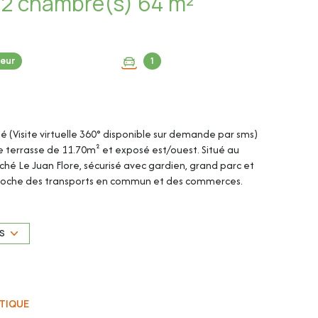
Appartement 3 pièce(s) 2 chambre(s) 64 m²
eur
1
té (Visite virtuelle 360° disponible sur demande par sms)
e terrasse de 11.70m² et exposé est/ouest. Situé au
hé Le Juan Flore, sécurisé avec gardien, grand parc et
t proche des transports en commun et des commerces.
e bien.
US
TIQUE