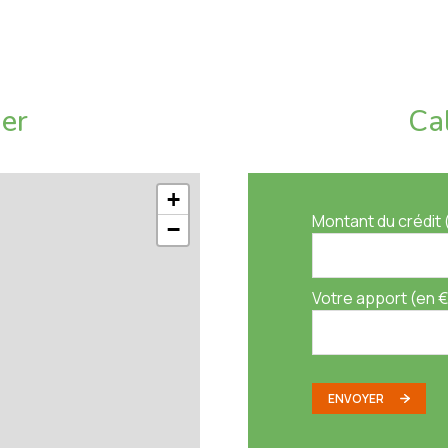
e malfaçons sur la piscine (jugement rendu en faveur de
us dans le prix de vente.
ier
Ca
+
Montant du crédit 
−
Votre apport (en €
ENVOYER