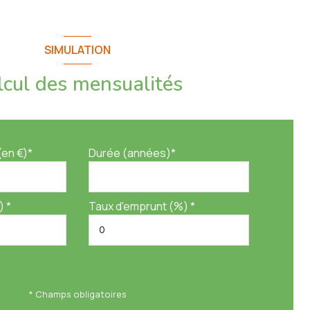
SIMULATION
lcul des mensualités
(en €)*
Durée (années)*
) *
Taux d'emprunt (%) *
* Champs obligatoires