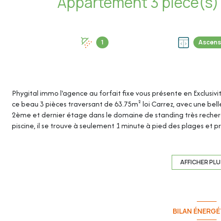
1
Ascens
Phygital immo l'agence au forfait fixe vous présente en Exclusivi
ce beau 3 pièces traversant de 63.75m² loi Carrez, avec une bell
2ème et dernier étage dans le domaine de standing très recherc
piscine, il se trouve à seulement 1 minute à pied des plages e
Une cave et un garage en sous-sol sécurisé viennent compléter c
AFFICHER PL
Cet appartement de 63.75m² loi Carrez se compose de :
- Hall d'entrée : 4.56m²
- Séjour / Cuisine : 32.35m² -
BILAN ÉNERGÉ
Dégagement : 2.23m² - Chambre 1 : 8.92m²