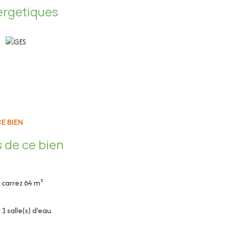
ergetiques
E BIEN
ction, hotte et four à micro-ondes
 de ce bien
dans le séjour/cuisine
en double vitrage en PVC
carrez 64 m²
1 salle(s) d'eau