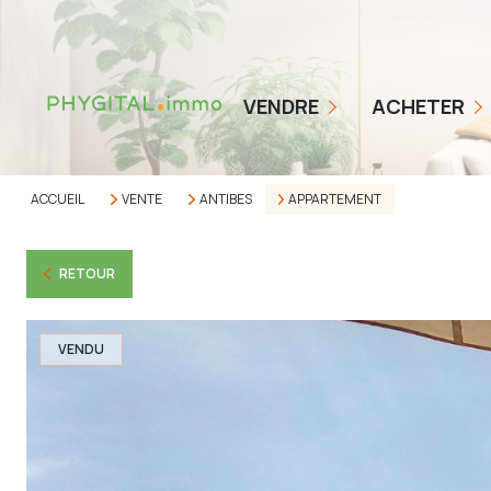
COMMENT ÇA MARCHE
NOS TARIFS
BIENS EN VENTE
VENDRE
ACHETER
ESTIMER MON BIEN
ALERTE ACHETEUR
AVIS CLIENTS
ACCUEIL
VENTE
ANTIBES
APPARTEMENT
RETOUR
VENDU