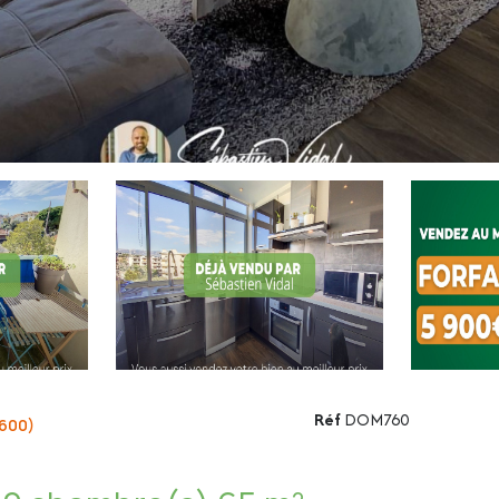
Réf
DOM760
600)