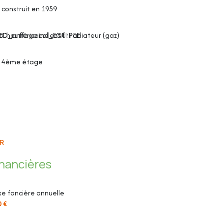
construit en 1959
D_américaine_EQUIPEE
Chauffage collectif : radiateur (gaz)
4ème étage
R
inancières
e foncière annuelle
0 €