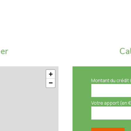
ier
Ca
+
Montant du crédit 
−
Votre apport (en €