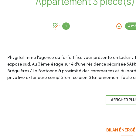
1
4 m
Phygital immo l'agence au forfait fixe vous présente en Exclusiv
exposé sud. Au 3ème étage sur 4 d'une résidence sécurisée SANS as
Bréguières / La Fontonne à proximité des commerces et du bord
privative extérieure complètent ce bien. Stationnement facile 
Carrez) se compose de : - Hall d'entrée avec placard : 3.93m² - S
Chambre 1 : 9.84m² - Chambre 2 : 9.62m² - Dressing : 2.90m² (+0
indépendant : 0.94m² - Balcon : 4.15m² - Cave : 5.50m² - Parking 
AFFICHER PL
exposé sud - Vue mer - Cuisine américaine et équipée avec plaqu
Placards de rangement dans le hall d'entrée et l'une des cham
supplémentaires - Baie vitrée coulissante à galandage en double
dans les chambres et la salle d'eau en double vitrage PVC - Porte
BILAN ÉNERGÉ
Fibre Internet - Travaux récemment effectués : *Rénovation de 