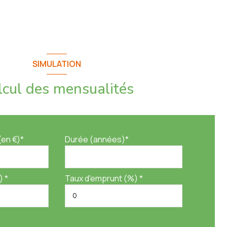
SIMULATION
lcul des mensualités
(en €)*
Durée (années)*
) *
Taux d'emprunt (%) *