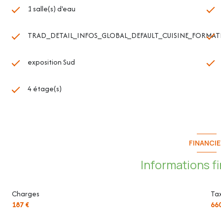
1 salle(s) d'eau
TRAD_DETAIL_INFOS_GLOBAL_DEFAULT_CUISINE_FORMATE
exposition Sud
4 étage(s)
FINANCIE
Informations f
Charges
Tax
187 €
66