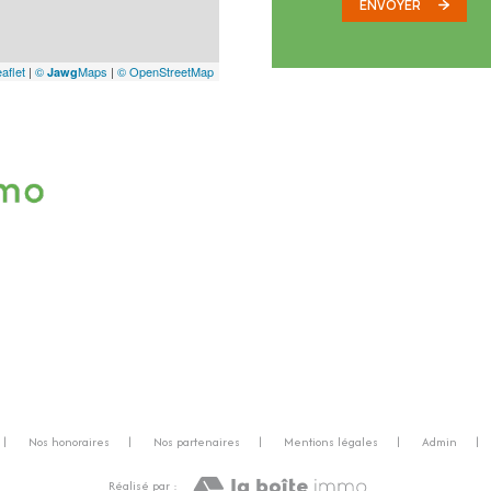
ENVOYER
aflet
|
©
Maps
|
© OpenStreetMap
Jawg
Nos honoraires
Nos partenaires
Mentions légales
Admin
Réalisé par :