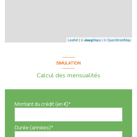
Leaflet
|
©
Maps
|
© OpenStreetMap
Jawg
SIMULATION
Calcul des mensualités
Montant du crédit (en €)*
Durée (années)*