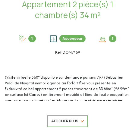
Appartement 2 pièce(s) 1
chambre(s) 34 m²
1
Ascenseur
1
Réf
DOM7469
(Visite virtuelle 360° disponible sur demande par sms 7j/7) Sébastien
Vidal de Phygital immo l'agence au forfait fixe vous présente en
Exclusivité ce bel appartement 2 pièces traversant de 33.68m² (26.92m²
en surface loi Carrez) entièrement meublé et libre de toute occupation,
avec une loggia. Situé au 1er étage sur 3 d'une résidence sécurisée
avec piscine, il se trouve à proximité à pied des commerces, des plages
du Fort Carré et du Pôle d’échange d’Antibes / Gare SNCF.
AFFICHER PLUS
Une place de parking privative extérieure complète ce bien.
Cet appartement de 33.68m² (26.92m² en surface loi Carrez) se