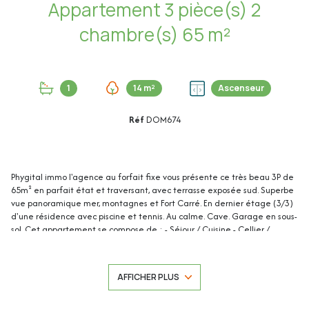
Appartement 3 pièce(s) 2
chambre(s) 65 m²
1
14 m²
Ascenseur
Réf
DOM674
Phygital immo l'agence au forfait fixe vous présente ce très beau 3P de
65m² en parfait état et traversant, avec terrasse exposée sud. Superbe
vue panoramique mer, montagnes et Fort Carré. En dernier étage (3/3)
d'une résidence avec piscine et tennis. Au calme. Cave. Garage en sous-
sol. Cet appartement se compose de : - Séjour / Cuisine - Cellier /
Buanderie - Hall de nuit - Chambre 1 - Chambre 2 - Salle de bain - WC
indépendant avec lave-main - Terrasse de 14m² environ - Cave -
Garage Les plus de l'appartement : - Dernier étage (3/3) - Rénové avec
AFFICHER PLUS
goût - Salle de bain et cuisine rénovées en 2020 et 2021 - Belle terrasse
de 14m² environ, exposée sud - Magnifique vue panoramique sur mer et
montagnes, en passant par le Fort Carré - Superbe cuisine moderne