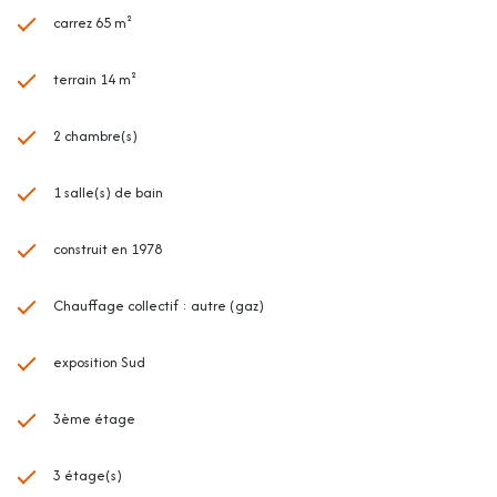
contre la propriété : Non.
carrez 65 m²
terrain 14 m²
2 chambre(s)
1 salle(s) de bain
construit en 1978
Chauffage collectif : autre (gaz)
exposition Sud
3ème étage
3 étage(s)