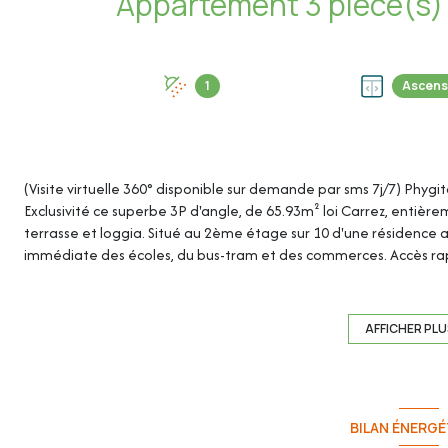
1
Ascens
(Visite virtuelle 360° disponible sur demande par sms 7j/7) Phygi
Exclusivité ce superbe 3P d'angle, de 65.93m² loi Carrez, entiè
terrasse et loggia. Situé au 2ème étage sur 10 d'une résidence a
immédiate des écoles, du bus-tram et des commerces. Accès rapid
Une cave et une place de parking extérieure privative viennent 
Nombreuses places de parkings visiteurs dans la résidence.
AFFICHER PL
Cet appartement de 65.93m² loi Carrez se compose de :
- Hall d'entrée : 7.91m²
BILAN ÉNERGÉ
- Séjour : 19.16m² -