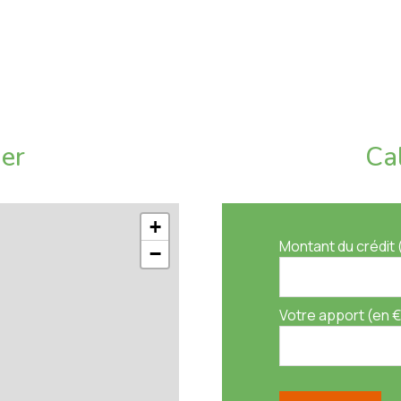
erces
aude, le chauffage, le gardien, l'entretien des parties
r organiser une visite ou une estimation de votre bien
ier
Ca
ence immo au forfait fixe avec des services innovants
+
refs délais.
Montant du crédit 
−
 d'habitation)
Votre apport (en €
dard : 540€ - 800€ (année de référence : 2021)