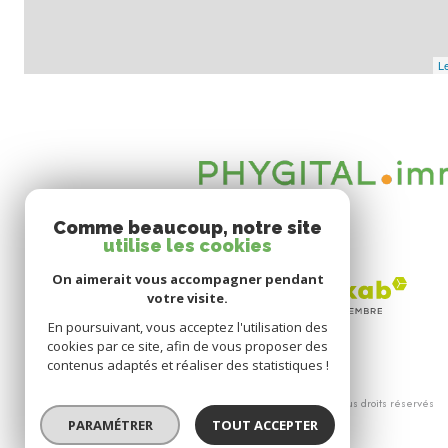
5 900€ TTC Honoraires à la charge de l'acquéreur sur ce bien, incl
Le
Les informations sur les risques auxquels ce bien est exposé sont 
www.georisques.gouv.fr
Comme beaucoup, notre site
utilise les cookies
On aimerait vous accompagner pendant
votre visite.
En poursuivant, vous acceptez l'utilisation des
cookies par ce site, afin de vous proposer des
contenus adaptés et réaliser des statistiques !
© 2026 | Tous droits réservés
PARAMÉTRER
TOUT ACCEPTER