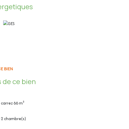
ergetiques
E BIEN
 de ce bien
ur espace buanderie)
carrez 66 m²
four, four à micro-ondes, lave-vaisselle et
2 chambre(s)