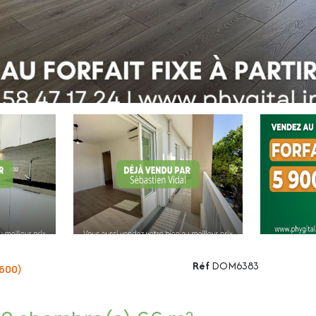
Réf
DOM6383
600)