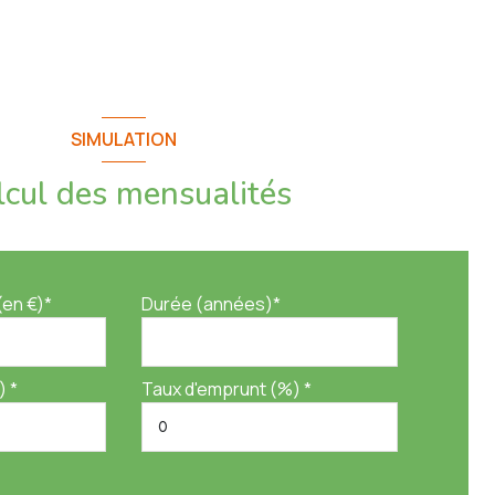
SIMULATION
lcul des mensualités
(en €)*
Durée (années)*
) *
Taux d'emprunt (%) *