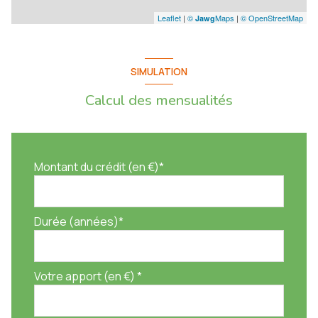
Leaflet
|
©
Maps
|
© OpenStreetMap
Jawg
SIMULATION
Calcul des mensualités
Montant du crédit (en €)*
Durée (années)*
Votre apport (en €) *