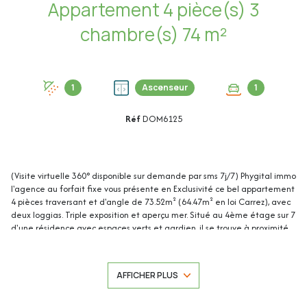
Appartement 4 pièce(s) 3
chambre(s) 74 m²
1
Ascenseur
1
Réf
DOM6125
(Visite virtuelle 360° disponible sur demande par sms 7j/7) Phygital immo
l'agence au forfait fixe vous présente en Exclusivité ce bel appartement
4 pièces traversant et d'angle de 73.52m² (64.47m² en loi Carrez), avec
deux loggias. Triple exposition et aperçu mer. Situé au 4ème étage sur 7
d'une résidence avec espaces verts et gardien, il se trouve à proximité
immédiate des écoles, du bus-tram, des commerces et dispose d'un
accès rapide à l'A8 et à Sophia Antipolis. Une cave en sous-sol et un
garage extérieur complètent ce bien. Cet appartement de 73.52m²
AFFICHER PLUS
(64.47m² en loi Carrez) se compose de : - Hall d'entrée : 6.25m² - Séjour
avec loggia : 19.71m² - Cuisine avec loggia : 8.43m² - Chambre 1 avec
placard : 11.26m² - Chambre 2 avec placard : 10.59m² - Chambre 3 avec