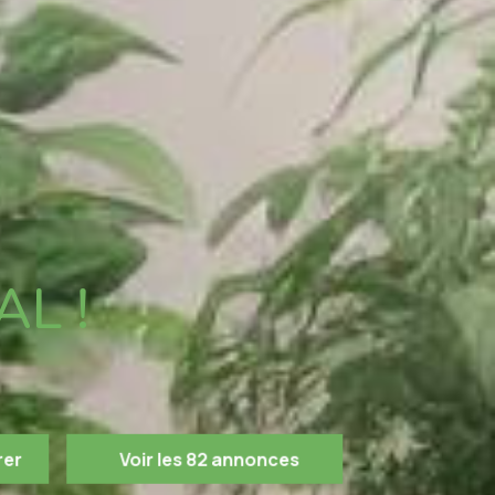
AL !
rer
Voir les
82
annonces