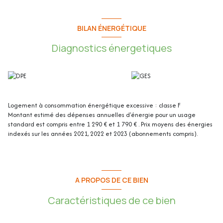
Cet appartement de 45.57m² loi Carrez (83.83m² au sol) se compose de
:
BILAN ÉNERGÉTIQUE
- Séjour : 23.47m²
Diagnostics énergetiques
- Cuisine : 6.29m²
- Chambre / Bureau : 8.65m²
- Salle d’eau / WC : 2.56m²
A l’étage mansardé :
- Espace 1 : 17.75m² (surface au sol)
Logement à consommation énergétique excessive : classe F
- Espace 2 : 6.1m² (surface au sol) / 4.6m² (loi Carrez)
Montant estimé des dépenses annuelles d'énergie pour un usage
- Espace 3 : 15.53m² (surface au sol)
standard est compris entre 1 290 € et 1 790 € . Prix moyens des énergies
- Espace 4 : 3.1m² (surface au sol)
indexés sur les années 2021, 2022 et 2023 (abonnements compris).
- Balcon : 1.15m²
Les plus de l'appartement :
A PROPOS DE CE BIEN
- Gros potentiel d’aménagement
- Etage supérieur mansardé de 42.86m² en surface au sol
Caractéristiques de ce bien
- Traversant
- En dernier étage (2/2)