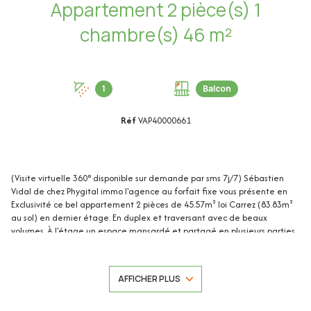
Appartement 2 pièce(s) 1
chambre(s) 46 m²
1
Balcon
Réf
VAP40000661
(Visite virtuelle 360° disponible sur demande par sms 7j/7) Sébastien
Vidal de chez Phygital immo l'agence au forfait fixe vous présente en
Exclusivité ce bel appartement 2 pièces de 45.57m² loi Carrez (83.83m²
au sol) en dernier étage. En duplex et traversant avec de beaux
volumes. À l'étage un espace mansardé et partagé en plusieurs parties.
Gros potentiel d’aménagement. Libre de toute occupation. Balcon
exposé Sud. Situé en dernier étage (2/2) d'une petite copropriété SANS
ASCENSEUR, il se trouve au cœur de Juan-les-Pins, proche des
AFFICHER PLUS
commerces, des transports en commun et à seulement 3 minutes à pied
des plages.