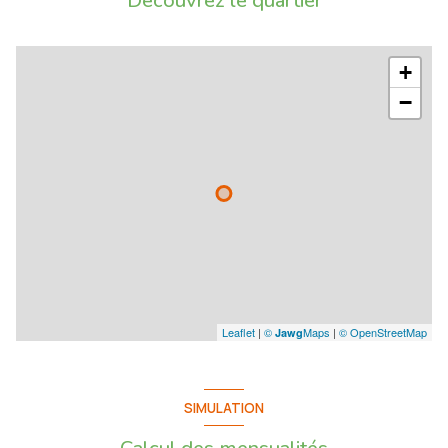
Découvrez le quartier
+
−
Leaflet
|
©
Maps
|
© OpenStreetMap
Jawg
SIMULATION