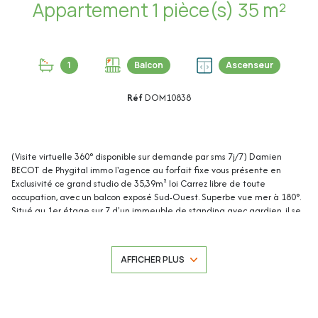
Appartement 1 pièce(s) 35 m²
1
Balcon
Ascenseur
Réf
DOM10838
(Visite virtuelle 360° disponible sur demande par sms 7j/7) Damien
BECOT de Phygital immo l'agence au forfait fixe vous présente en
Exclusivité ce grand studio de 35,39m² loi Carrez libre de toute
occupation, avec un balcon exposé Sud-Ouest. Superbe vue mer à 180°.
Situé au 1er étage sur 7 d'un immeuble de standing avec gardien, il se
trouve face aux plages de Juan-les-Pins, à proximité de tous les
commerces et de la gare SNCF à pied.
AFFICHER PLUS
Forte rentabilité locative avec possibilité d’un mix location saisonnière et
location étudiante