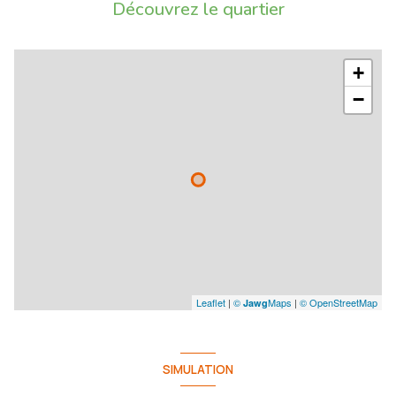
Découvrez le quartier
+
−
Leaflet
|
©
Maps
|
© OpenStreetMap
Jawg
SIMULATION