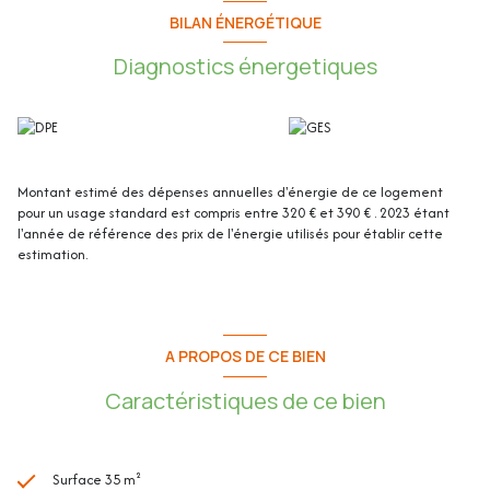
Cet appartement de 35,39m² loi Carrez se compose de :
BILAN ÉNERGÉTIQUE
Diagnostics énergetiques
- Entrée/Cuisine/Séjour: 29.81m²
- Salle d'eau/WC : 2.40m²
- Dressing : 3.18m²
Montant estimé des dépenses annuelles d'énergie de ce logement
- Balcon : 2.87m²
pour un usage standard est compris entre 320 € et 390 € . 2023 étant
l'année de référence des prix de l'énergie utilisés pour établir cette
estimation.
Les plus de l'appartement :
- Superbe vue mer à 180°
A PROPOS DE CE BIEN
- Un balcon exposé Sud-Ouest
Caractéristiques de ce bien
- Studio cabine
- Idéal investissement locatif
Surface 35 m²