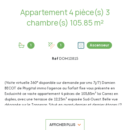
Appartement 4 pièce(s) 3
chambre(s) 105.85 m²
1
1
Ascenseur
Réf
DOM12815
(Visite virtuelle 360° disponible sur demande par sms 7j/7) Damien
BECOT de Phygital immo l'agence au forfait fixe vous présente en
Exclusivité ce vaste appartement 4 pièces de 105,85m² loi Carrez en
duplex, avec une terrasse de 12,25m² exposée Sud-Ouest. Belle vue
dégagée sur le Tanneron. Situé en avant-dernier et dernier étages (2
et 3/3) d'une résidence sécurisée et récente (2020 - 2022), il se trouve
au calme, à proximité des commerces, des écoles et des transports en
commun. Faible consommation énergétique (DPE A).
AFFICHER PLUS