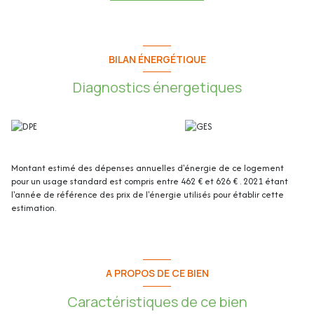
Possibilité d'acquérir un double parking privatif en sous-sol en plus du prix
de vente.
Cet appartement de 105,85m2 loi Carrez se compose de :
BILAN ÉNERGÉTIQUE
Au 2ème étage (67.90m²) :
Diagnostics énergetiques
- Entrée : 2,10m2
- Salon/Salle à manger : 31,50m2
- Cuisine : 5,50m2
Montant estimé des dépenses annuelles d'énergie de ce logement
- Hall de nuit (avec placard) : 3.70m2
pour un usage standard est compris entre 462 € et 626 € . 2021 étant
l'année de référence des prix de l'énergie utilisés pour établir cette
- Chambre 1 (avec placard) : 16.10m2
estimation.
- Salle de bain : 5,70m2
- WC indépendant : 2.50m2
A PROPOS DE CE BIEN
- Placard buanderie : 0.80m²
Caractéristiques de ce bien