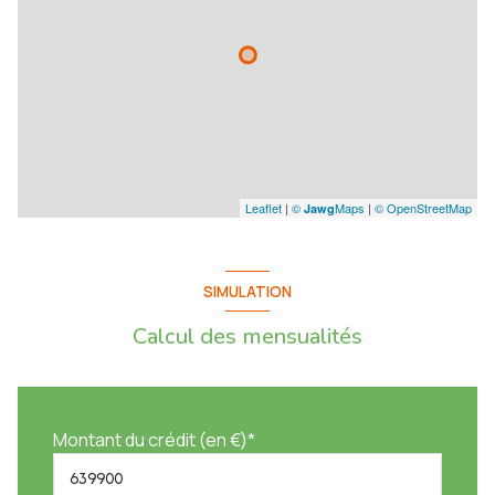
Régime de la copropriété : Non
Classe énergie : DPE B (86) - GES A (2)
Estimation des dépenses annuelles d'énergie pour un usage standard :
788€ - 1066€ (année de référence : 2021, 2022, 2023)
9 900€ TTC Honoraires à la charge du vendeur sur ce bien, inclus dans le
prix de vente (Soit 1.57% du prix de vente)
Les informations sur les risques auxquels ce bien est exposé sont
Leaflet
|
©
Maps
|
© OpenStreetMap
Jawg
disponibles sur le site Géorisques : www.georisques.gouv.fr
SIMULATION
Calcul des mensualités
Montant du crédit (en €)*