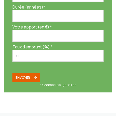
Durée (années)*
Votre apport (en €) *
Taux d'emprunt (%) *
ENVOYER
* Champs obligatoires