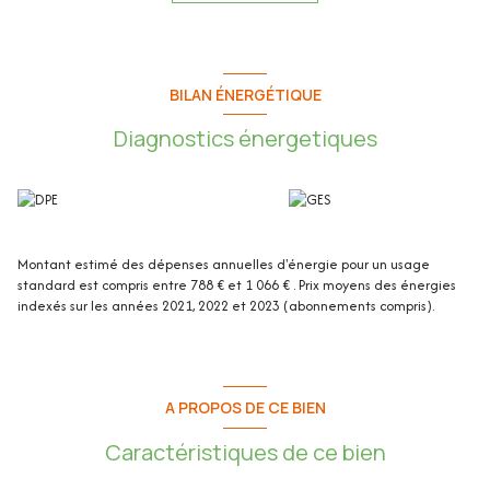
Un grand garage de 24.27m² et plusieurs places de parking extérieures
complètent ce bien.
Cette maison de 108.31m² se compose de :
BILAN ÉNERGÉTIQUE
Diagnostics énergetiques
Au rez-de-chaussée :
- Entrée : 3.83m²
- Séjour/Cuisine : 36.41m²
- Hall de nuit : 2.91m²
- Chambre 1 : 12.24m²
- Salle d'eau : 3.04m²
Montant estimé des dépenses annuelles d'énergie pour un usage
- WC indépendant : 1.04m²
standard est compris entre 788 € et 1 066 € . Prix moyens des énergies
- Buanderie : 3.44m²
indexés sur les années 2021, 2022 et 2023 (abonnements compris).
Au 1er étage :
- Hall de nuit : 3.33m²
- Chambre 2 : 12.80m²
A PROPOS DE CE BIEN
- Chambre 3 : 12.64m²
- Chambre 4 : 9.06m²
Caractéristiques de ce bien
- Salle de bain : 5.92m²
- WC indépendant : 1.65m²