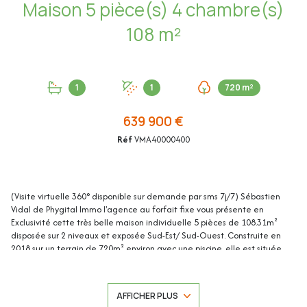
Maison 5 pièce(s) 4 chambre(s)
108 m²
1
1
720 m²
639 900 €
Réf
VMA40000400
(Visite virtuelle 360° disponible sur demande par sms 7j/7) Sébastien
Vidal de Phygital Immo l'agence au forfait fixe vous présente en
Exclusivité cette très belle maison individuelle 5 pièces de 108.31m²
disposée sur 2 niveaux et exposée Sud-Est/ Sud-Ouest. Construite en
2018 sur un terrain de 720m² environ avec une piscine, elle est située
dans un secteur résidentiel, à proximité du village d'Auribeau-sur-
Siagne, des écoles et des commerces. Faible consommation
énergétique (DPE B)
AFFICHER PLUS