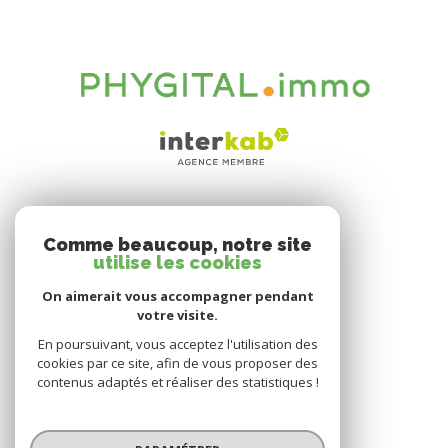
prix de vente (Soit 2.23% du prix de vente)
Les informations sur les risques auxquels ce bien est exposé sont
disponibles sur le site Géorisques : www.georisques.gouv.fr
VOTRE ESPACE
Comme beaucoup, notre site
Espace propriétaire
utilise les cookies
On aimerait vous accompagner pendant
votre visite.
SE CONNECTER
En poursuivant, vous acceptez l'utilisation des
cookies par ce site, afin de vous proposer des
contenus adaptés et réaliser des statistiques !
© 2026 | Tous droits réservés