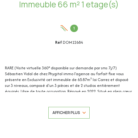
Immeuble 66 m² 1 etage(s)
1
Réf
DOM12684
RARE (Visite virtuelle 360° disponible sur demande par sms 7j/7)
Sébastien Vidal de chez Phygital immo l'agence au forfait fixe vous
présente en Exclusivité cet immeuble de 65.87m² loi Carrez et disposé
sur 3 niveaux, composé d'un 3 pièces et de 2 studios entièrement
équipés. Libre de toute occupation. Rénové en 2022. Situé en plein cœur
du quartier historique de Vallauris, il se trouve à proximité à pied des
commerces, des espaces de loisirs et des transports en commun. Idéal
investissement locatif et AUCUNE charge.
AFFICHER PLUS
Une cave au sous-sol de l'immeuble complète ce bien.