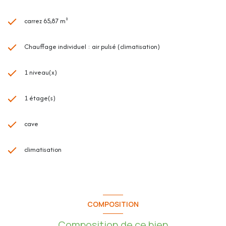
- Coin nuit 1
carrez 65,87 m²
- Coin nuit 2
Chauffage individuel : air pulsé (climatisation)
- Salle d'eau / WC
1 niveau(x)
Au 1er étage (2 studios) :
1 étage(s)
cave
- Dégagement
- Séjour / Salle d'eau 1
climatisation
- WC indépendant
- Séjour / Salle d'eau 2
COMPOSITION
- WC indépendant
Composition de ce bien