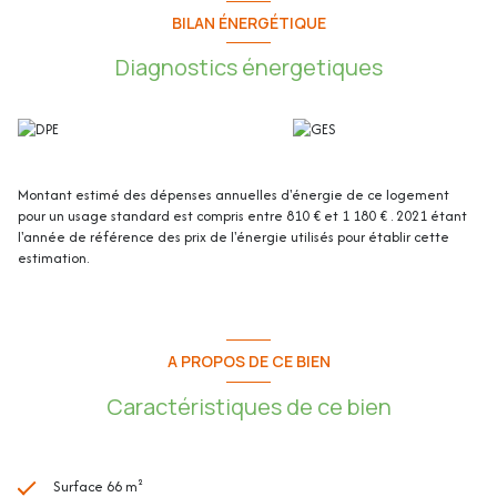
BILAN ÉNERGÉTIQUE
Diagnostics énergetiques
Sur la période du 1er janvier au 26 octobre 2024 :
- Chiffre d'affaires du 3 pièces : 16 394.12€
- Chiffre d'affaires du petit studio : 9 287.98€
- Chiffre d'affaires du grand studio : 8 932.47€
Montant estimé des dépenses annuelles d'énergie de ce logement
pour un usage standard est compris entre 810 € et 1 180 € . 2021 étant
Soit un total de 34 614.57€ (rentabilité estimée à 13%)
l'année de référence des prix de l'énergie utilisés pour établir cette
estimation.
L'immeuble de 65.87m² loi Carrez se compose de :
A PROPOS DE CE BIEN
En rez-de-chaussée (un 3 pièces) :
Caractéristiques de ce bien
- Séjour / cuisine
Surface 66 m²