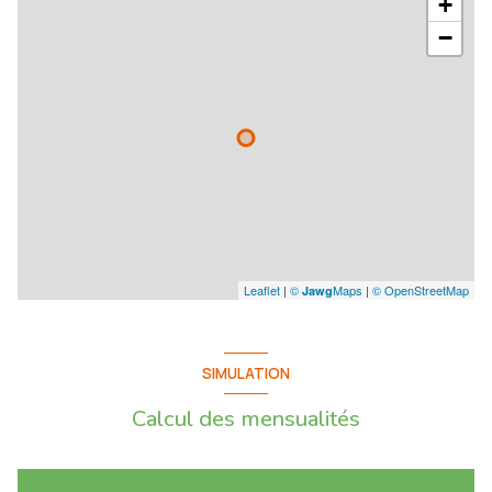
+
musée de la Céramique)
−
- Musée de la Poterie, commerces et centre-ville de Vallauris à 8 minutes
à pied
- A 10 minutes à pied du supermarché Lidl
- Montant des charges : AUCUNE charge
- Montant de la taxe foncière : 633€
Leaflet
|
©
Maps
|
© OpenStreetMap
Jawg
Visite virtuelle 360° disponible sur demande. Contactez-nous pour
SIMULATION
organiser une visite ou une estimation de votre bien immobilier.
Calcul des mensualités
Ce bien vous est présenté en Exclusivité par Phygital immo, l’agence