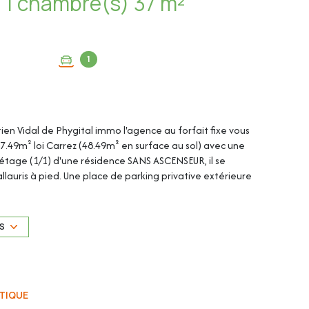
Appartement 2 pièce(s) 1 chambre(s) 37 m²
1
tien Vidal de Phygital immo l'agence au forfait fixe vous
.49m² loi Carrez (48.49m² en surface au sol) avec une
étage (1/1) d'une résidence SANS ASCENSEUR, il se
lauris à pied. Une place de parking privative extérieure
sol) se compose de :
US
TIQUE