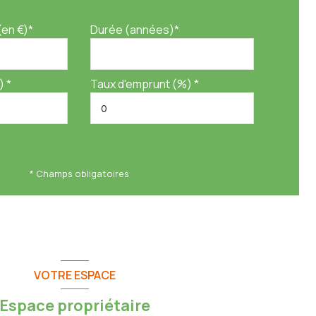
(en €)*
Durée (années)*
) *
Taux d'emprunt (%) *
* Champs obligatoires
VOTRE ESPACE
Espace propriétaire