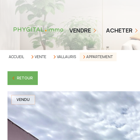
COMMENT ÇA MARCHE
NOS TARIFS
BIENS EN VENTE
VENDRE
ACHETER
ESTIMER MON BIEN
ALERTE ACHETEUR
AVIS CLIENTS
ACCUEIL
VENTE
VALLAURIS
APPARTEMENT
RETOUR
VENDU