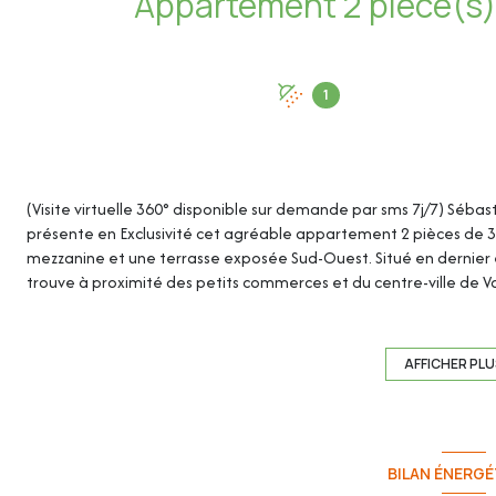
1
(Visite virtuelle 360° disponible sur demande par sms 7j/7) Sébas
présente en Exclusivité cet agréable appartement 2 pièces de 37
mezzanine et une terrasse exposée Sud-Ouest. Situé en dernier 
trouve à proximité des petits commerces et du centre-ville de Val
complète ce bien.
Cet appartement de 37.49m² loi Carrez (48.49m² en surface au 
AFFICHER PL
- Séjour/Cuisine : 22.88m²
- Chambre : 10.60m²
- Salle d'eau/WC : 4.01m²
BILAN ÉNERGÉ
- Mezzanine : 11m²