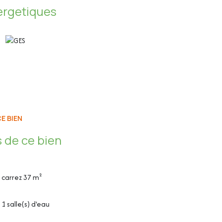
ergetiques
E BIEN
être en double vitrage
 de ce bien
carrez 37 m²
1 salle(s) d'eau