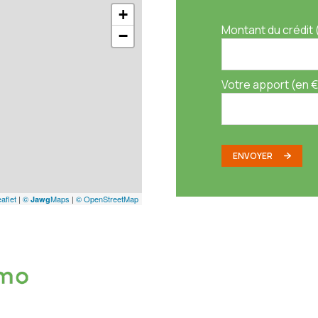
+
Montant du crédit 
−
Votre apport (en €
ENVOYER
aflet
|
©
Maps
|
© OpenStreetMap
Jawg