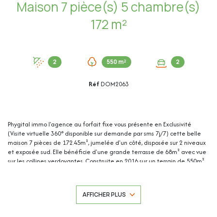
Maison 7 pièce(s) 5 chambre(s)
172 m²
2
550 m²
2
Réf
DOM2063
Phygital immo l'agence au forfait fixe vous présente en Exclusivité
(Visite virtuelle 360° disponible sur demande par sms 7j/7) cette belle
maison 7 pièces de 172.45m², jumelée d'un côté, disposée sur 2 niveaux
et exposée sud. Elle bénéficie d'une grande terrasse de 68m² avec vue
sur les collines verdoyantes. Construite en 2016 sur un terrain de 550m²
en restanques avec piscine, elle est située au calme, à 10 minutes à
pied du centre village et à 20 minutes en voiture de Sophia Antipolis.
Deux places de stationnement devant la maison. La maison de
AFFICHER PLUS
172.45m² loi Carrez se compose de : Au rez-de-chaussée (de 94.08m²) : -
Hall d'entrée : 11.90m² - Chambre 1 : 13.42m² - Chambre 2 : 12.44m² -
Chambre 3 : 17.39m² - Chambre 4 : 9.20m² - Chambre 5 : 19.56m² - Salle