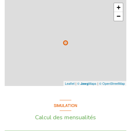
+
−
Leaflet
|
©
Maps
|
© OpenStreetMap
Jawg
SIMULATION
Calcul des mensualités