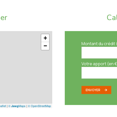
ier
Ca
+
Montant du crédit 
−
Votre apport (en €
ENVOYER
aflet
|
©
Maps
|
© OpenStreetMap
Jawg