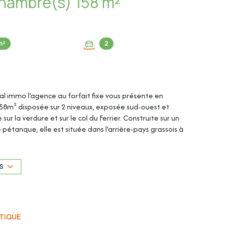
Maison 5 pièce(s) 3 chambre(s) 158 m²
m²
2
tal immo l'agence au forfait fixe vous présente en
158m² disposée sur 2 niveaux, exposée sud-ouest et
 la verdure et sur le col du Ferrier. Construite sur un
 pétanque, elle est située dans l'arrière-pays grassois à
 voiture, un garage et de nombreuses places de parking
-de-chaussée: - Hall d?entrée - Salon / salle à manger
vec salle de bain attenante - WC indépendant Au 1er
US
e douche avec WC - Une troisième chambre avec salle de
cine Les plus de la maison : - Exposée Sud-Ouest -
arrosage automatique programmable et entièrement
x 9m - Terrain de pétanque - Vue dégagée et sans vis-à-
TIQUE
 toit, façade, jardin, etc.) - Très grande cuisine semi-