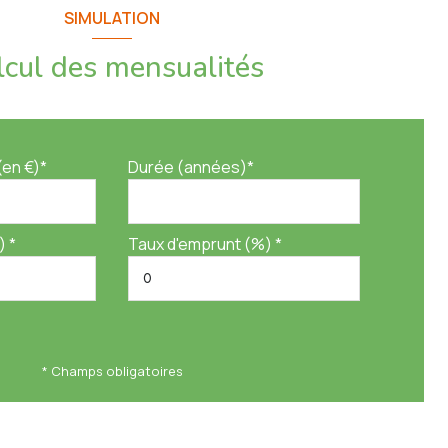
SIMULATION
lcul des mensualités
(en €)*
Durée (années)*
) *
Taux d'emprunt (%) *
* Champs obligatoires