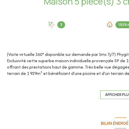
3
1929 
(Visite virtuelle 360° disponible sur demande par Sms 7j/7) Phygi
Exclusivité cette superbe maison individuelle provençale 5P de 
offrant des prestations haut de gamme. Très belle vue dégagée sur
terrain de 1 929m² et bénéficiant d'une piscine et d'un terrain de
Saint-Vallier-de-Thiey au calme absolu et sans vis-à-vis. Un abri
sur le terrain complètent ce bien. La maison se compose : Au rez
avec cheminée - Cuisine - Grand espace buanderie - Chambre a
AFFICHER PL
étage : - Suite parentale avec un grand dressing et une salle d
douche et WC - Terrasse - Abri voiture - Garage - Jardin avec pis
Terrain de 1929m² - Grand jardin paysagé et entretenu avec 
éclairé - Belle piscine (pompes changées en 2019) au chlore 4m 
BILAN ÉNERGÉ
vis - Grosses rénovations réalisées en 2013 (plomberie, électricité,