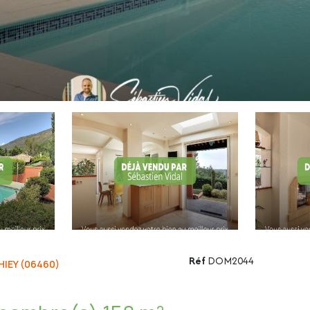
Réf
DOM2044
HIEY (06460)