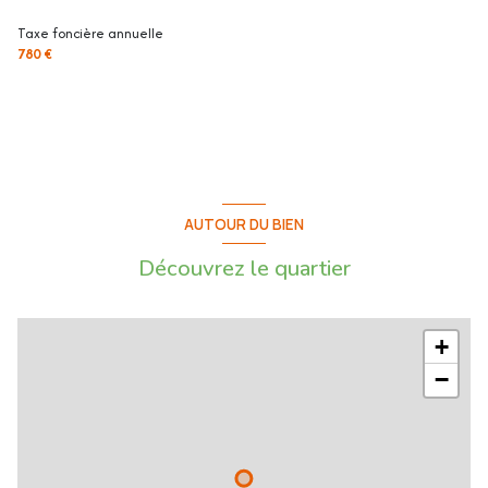
712€ - 964€ (année de référence : 2021)
Taxe foncière annuelle
5 900€ TTC Honoraires à la charge de l'acquéreur sur ce bien, inclus dans
780 €
le prix de vente (Soit 1.82% du prix de vente)
Les informations sur les risques auxquels ce bien est exposé sont
disponibles sur le site Géorisques :
www.georisques.gouv.fr
AUTOUR DU BIEN
Découvrez le quartier
+
−