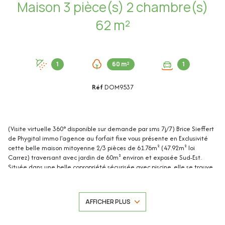
Maison 3 pièce(s) 2 chambre(s)
62 m²
1
60 m²
1
Réf
DOM9537
(Visite virtuelle 360° disponible sur demande par sms 7j/7) Brice Sieffert
de Phygital immo l'agence au forfait fixe vous présente en Exclusivité
cette belle maison mitoyenne 2/3 pièces de 61.76m² (47.92m² loi
Carrez) traversant avec jardin de 60m² environ et exposée Sud-Est.
Située dans une belle copropriété sécurisée avec piscine, elle se trouve
au calme, idéalement située sur les collines de Nice proche des écoles
maternelles et primaires.
AFFICHER PLUS
Cette maison de 61.76m² (47.92m² loi Carrez) se compose de :
Au rez-de-jardin :