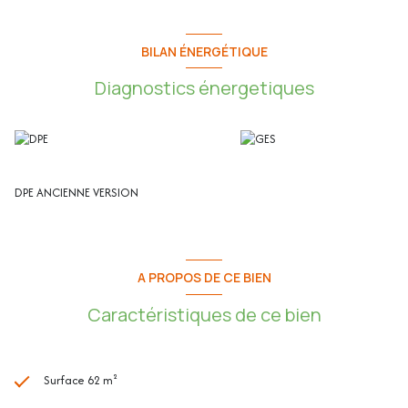
- Séjour / Cuisine
- Cellier / Dressing
BILAN ÉNERGÉTIQUE
- WC Indépendant
Diagnostics énergetiques
À l'étage :
- Chambre 1
- Chambre 2
- Salle de bain
DPE ANCIENNE VERSION
- Jardin aménagé de 60m² environ
- Cave de 32m² en sous-sol
- Parking privatif extérieur
Les plus de la maison :
A PROPOS DE CE BIEN
- Jardin aménagé d'environ 60m2
Caractéristiques de ce bien
- Aucun vis-à-vis
- Au calme
- Traversant
- Lumineux
Surface 62 m²
- Exposée Sud-Est