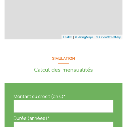
Leaflet
|
©
Maps
|
© OpenStreetMap
Jawg
SIMULATION
Calcul des mensualités
Montant du crédit (en €)*
Durée (années)*