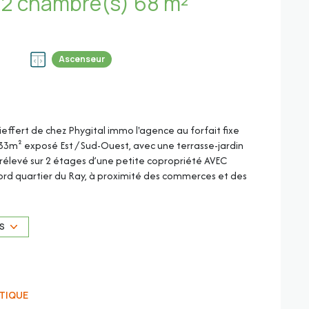
Appartement 3 pièce(s) 2 chambre(s) 68 m²
Ascenseur
Sieffert de chez Phygital immo l'agence au forfait fixe
33m² exposé Est / Sud-Ouest, avec une terrasse-jardin
urélevé sur 2 étages d’une petite copropriété AVEC
rd quartier du Ray, à proximité des commerces et des
US
TIQUE