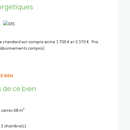
ergetiques
tandard est compris entre 1 700 € et 2 370 € . Prix
 (abonnements compris).
E BIEN
 de ce bien
e, four et lave-vaisselle
carrez 68 m²
2 chambre(s)