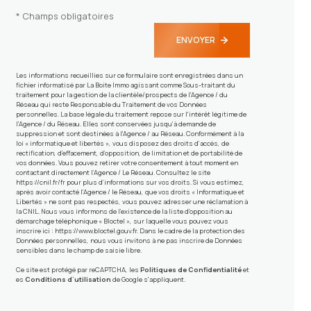
* Champs obligatoires
ENVOYER
Les informations recueillies sur ce formulaire sont enregistrées dans un
fichier informatisé par La Boite Immo agissant comme Sous-traitant du
traitement pour la gestion de la clientèle/prospects de l'Agence / du
Réseau qui reste Responsable du Traitement de vos Données
personnelles. La base légale du traitement repose sur l'intérêt légitime de
l'Agence / du Réseau. Elles sont conservées jusqu'à demande de
suppression et sont destinées à l'Agence / au Réseau. Conformément à la
loi « informatique et libertés », vous disposez des droits d’accès, de
rectification, d’effacement, d’opposition, de limitation et de portabilité de
vos données. Vous pouvez retirer votre consentement à tout moment en
contactant directement l’Agence / Le Réseau. Consultez le site
https://cnil.fr/fr
pour plus d’informations sur vos droits. Si vous estimez,
après avoir contacté l'Agence / le Réseau, que vos droits « Informatique et
Libertés » ne sont pas respectés, vous pouvez adresser une réclamation à
la CNIL. Nous vous informons de l’existence de la liste d'opposition au
démarchage téléphonique « Bloctel », sur laquelle vous pouvez vous
inscrire ici :
https://www.bloctel.gouv.fr
. Dans le cadre de la protection des
Données personnelles, nous vous invitons à ne pas inscrire de Données
sensibles dans le champ de saisie libre.
Ce site est protégé par reCAPTCHA, les
Politiques de Confidentialité
et
es
Conditions d'utilisation
de Google s'appliquent.