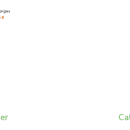
arges
3 €
ier
Ca