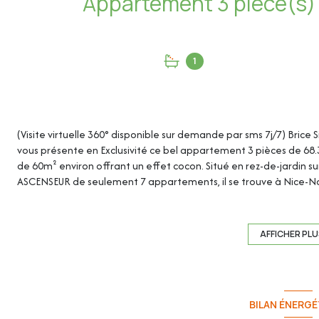
1
(Visite virtuelle 360° disponible sur demande par sms 7j/7) Brice 
vous présente en Exclusivité ce bel appartement 3 pièces de 68.
de 60m² environ offrant un effet cocon. Situé en rez-de-jardin s
ASCENSEUR de seulement 7 appartements, il se trouve à Nice-No
transports en commun.
Une cave de 5.50m² en sous-sol complète ce bien.
AFFICHER PL
Cet appartement de 68.33m² loi Carrez se compose de :
- Hall d'entrée : 6.27m²
BILAN ÉNERGÉ
- Séjour / Cuisine : 26.79m²