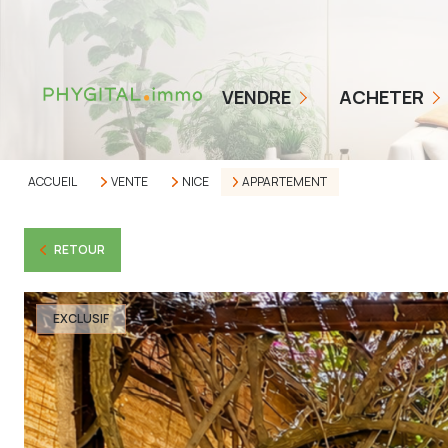
COMMENT ÇA MARCHE
NOS TARIFS
BIENS EN VENTE
VENDRE
ACHETER
ESTIMER MON BIEN
ALERTE ACHETEUR
AVIS CLIENTS
ACCUEIL
VENTE
NICE
APPARTEMENT
RETOUR
EXCLUSIF