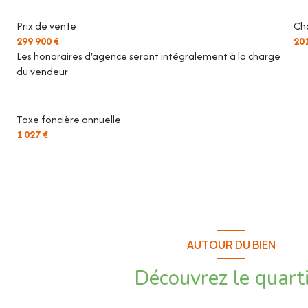
Les informations sur les risques auxquels ce bien est exposé sont 
Prix de vente
Ch
www.georisques.gouv.fr
299 900 €
20
Les honoraires d'agence seront intégralement à la charge
du vendeur
Taxe foncière annuelle
1 027 €
AUTOUR DU BIEN
Découvrez le quart