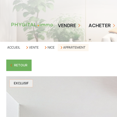
COMMENT ÇA MARCHE
NOS TARIFS
BIENS EN VENTE
VENDRE
ACHETER
ESTIMER MON BIEN
ALERTE ACHETEUR
AVIS CLIENTS
ACCUEIL
VENTE
NICE
APPARTEMENT
RETOUR
EXCLUSIF