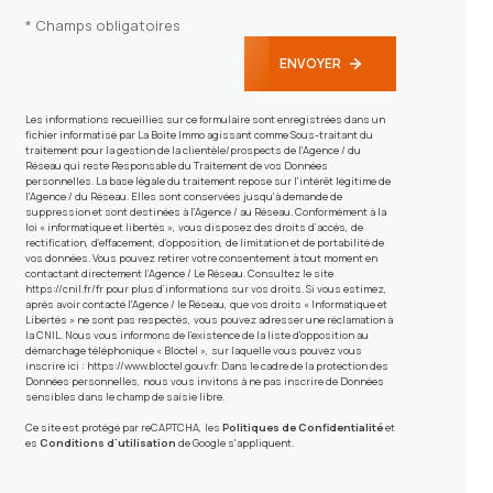
* Champs obligatoires
ENVOYER
Les informations recueillies sur ce formulaire sont enregistrées dans un
fichier informatisé par La Boite Immo agissant comme Sous-traitant du
traitement pour la gestion de la clientèle/prospects de l'Agence / du
Réseau qui reste Responsable du Traitement de vos Données
personnelles. La base légale du traitement repose sur l'intérêt légitime de
l'Agence / du Réseau. Elles sont conservées jusqu'à demande de
suppression et sont destinées à l'Agence / au Réseau. Conformément à la
loi « informatique et libertés », vous disposez des droits d’accès, de
rectification, d’effacement, d’opposition, de limitation et de portabilité de
vos données. Vous pouvez retirer votre consentement à tout moment en
contactant directement l’Agence / Le Réseau. Consultez le site
https://cnil.fr/fr
pour plus d’informations sur vos droits. Si vous estimez,
après avoir contacté l'Agence / le Réseau, que vos droits « Informatique et
Libertés » ne sont pas respectés, vous pouvez adresser une réclamation à
la CNIL. Nous vous informons de l’existence de la liste d'opposition au
démarchage téléphonique « Bloctel », sur laquelle vous pouvez vous
inscrire ici :
https://www.bloctel.gouv.fr
. Dans le cadre de la protection des
Données personnelles, nous vous invitons à ne pas inscrire de Données
sensibles dans le champ de saisie libre.
Ce site est protégé par reCAPTCHA, les
Politiques de Confidentialité
et
es
Conditions d'utilisation
de Google s'appliquent.