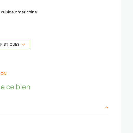
cuisine américaine
2ème étage
ascenseur
ÉRISTIQUES
par badge
visiophone
ION
io, boulangerie, pharmacie, etc.
e ce bien
cacias et Lou Souleou, école primaire Saint-Exupéry et
m²
etien des parties communes et des ascenseurs (résidence