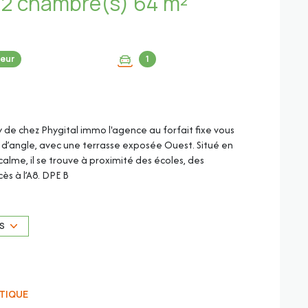
Appartement 3 pièce(s) 2 chambre(s) 64 m²
eur
1
ny de chez Phygital immo l'agence au forfait fixe vous
 d’angle, avec une terrasse exposée Ouest. Situé en
alme, il se trouve à proximité des écoles, des
s à l’A8. DPE B
ascenseur à voiture pour monter dans le garage de la
US
TIQUE