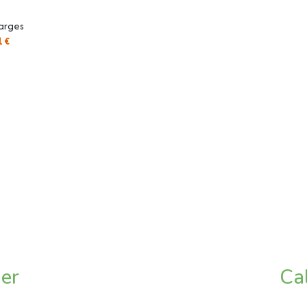
disponibles sur le site Géorisques :
arges
1 €
ier
Ca