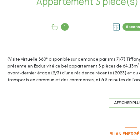
1
Ascens
(Visite virtuelle 360° disponible sur demande par sms 7j/7) Tiffa
présente en Exclusivité ce bel appartement 3 pièces de 64.13m²
avant-dernier étage (2/3) d'une résidence récente (2023) et au c
transports en commun et des commerces, et à 5 minutes de l’accè
Une place de parking privative en sous-sol complètent ce bien (
résidence).
AFFICHER PL
Cet appartement de 64.13m² loi Carrez se compose de :
- Hall d’entrée (avec placard) : 3.64m²
BILAN ÉNERGÉ
- Séjour / cuisine (avec placard cellier) : 24.93m²