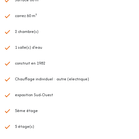
(année de référence : 2021) 5 900€ TTC Honoraires à la charge de
l'acquéreur sur ce bien, inclus dans le prix de vente (Soit 1,79% du prix de
carrez 60 m²
vente) Les informations sur les risques auxquels ce bien est exposé sont
disponibles sur le site Géorisques : www.georisques.gouv.fr
2 chambre(s)
1 salle(s) d'eau
construit en 1982
Chauffage individuel : autre (electrique)
exposition Sud-Ouest
5ème étage
5 étage(s)