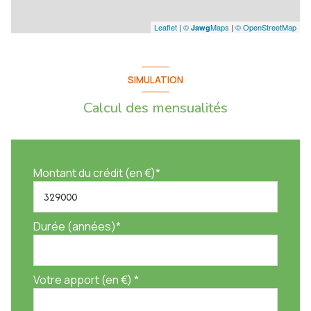
Leaflet
|
©
Maps
|
© OpenStreetMap
Jawg
SIMULATION
Calcul des mensualités
Montant du crédit (en €)*
Durée (années)*
Votre apport (en €) *