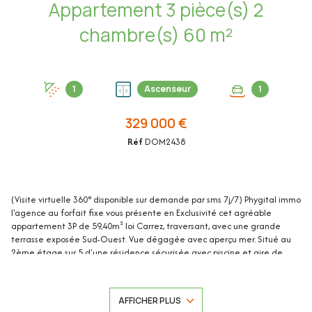
Appartement 3 pièce(s) 2
chambre(s) 60 m²
1
Ascenseur
1
329 000 €
Réf
DOM2438
(Visite virtuelle 360° disponible sur demande par sms 7j/7) Phygital immo
l'agence au forfait fixe vous présente en Exclusivité cet agréable
appartement 3P de 59,40m² loi Carrez, traversant, avec une grande
terrasse exposée Sud-Ouest. Vue dégagée avec aperçu mer. Situé au
2ème étage sur 5 d'une résidence sécurisée avec piscine et aire de
jeux pour enfants, il se trouve au calme, dans le quartier très recherché
de la Corniche Fleurie, à 2 minutes à pied des commerces (pharmacie,
fleuriste, tabac...), à 5 minutes à pied d'une école maternelle et à 7
AFFICHER PLUS
minutes de l'A8. Une grand garage en sous-sol de 14,20m² complète ce