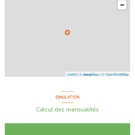
−
Leaflet
|
©
Maps
|
© OpenStreetMap
Jawg
SIMULATION
Calcul des mensualités