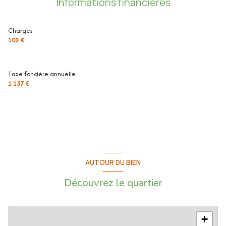
Informations financières
Les informations sur les risques auxquels ce bien est exposé sont
disponibles sur le site Géorisques : www.georisques.gouv.fr
Charges
102 €
Taxe foncière annuelle
1 157 €
AUTOUR DU BIEN
Découvrez le quartier
+