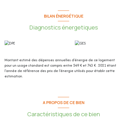
- Séjour/Cuisine : 31.44m²
- Chambre 1 : 12.73m²
BILAN ÉNERGÉTIQUE
- Salle d'eau : 4.97m²
Diagnostics énergetiques
- Chambre 2 : 11.08m²
- WC indépendant : 1.00m²
- Balcon : 7m²
Montant estimé des dépenses annuelles d'énergie de ce logement
Les plus de l'appartement :
pour un usage standard est compris entre 549 € et 743 € . 2021 étant
l'année de référence des prix de l'énergie utilisés pour établir cette
- En dernier étage (1/1)
estimation.
- Possibilité création d'un toit-terrasse (travaux estimés à 40000€
environ)
- Vue sur verdure
- Aucun vis-a-vis
- Traversant
A PROPOS DE CE BIEN
- Lumineux
- Une terrasse de 7m² exposée Sud-Ouest
Caractéristiques de ce bien
- Beaux volumes
- Cuisine ouverte et équipée avec plaque à induction Electrolux, hotte,