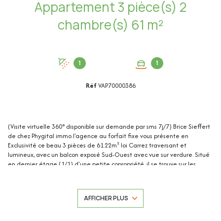
Appartement 3 pièce(s) 2
chambre(s) 61 m²
1
1
Réf
VAP70000386
(Visite virtuelle 360° disponible sur demande par sms 7j/7) Brice Sieffert
de chez Phygital immo l'agence au forfait fixe vous présente en
Exclusivité ce beau 3 pièces de 61.22m² loi Carrez traversant et
lumineux, avec un balcon exposé Sud-Ouest avec vue sur verdure. Situé
en dernier étage (1/1) d'une petite copropriété, il se trouve sur les
collines de Pessicart, proche des écoles et des transports en commun.
Une place de parking extérieure complète ce bien.
AFFICHER PLUS
Cet appartement de 61.22m² se compose de :