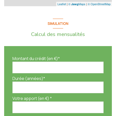
Leaflet
|
©
Maps
|
© OpenStreetMap
Jawg
SIMULATION
Calcul des mensualités
Montant du crédit (en €)*
Durée (années)*
Votre apport (en €) *