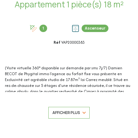
Appartement 1 pièce(s) 18 m²
1
Ascenseur
Réf
VAP20000383
(Visite virtuelle 360° disponible sur demande par sms 7j/7) Damien
BECOT de Phygital immo l'agence au forfait fixe vous présente en
Exclusivité cet agréable studio de 17.87m² loi Carrez meublé. Situé en
rez-de-chaussée sur 5 étages d'une résidence sécurisée, il se trouve au
calme absolu, dans le quartier recherché de Cimiez à proximité des
commerces, des universités (faculté des sciences, faculté de médecine,
IFSI), des transports en commun et des jardins des arènes de Cimiez.
Faibles charges (65€ /mois) et idéal investissement locatif
AFFICHER PLUS
(actuellement loué meublé pour 630€ charges comprises / 580€ hors
charges - fin de bail le 29/06/2025).