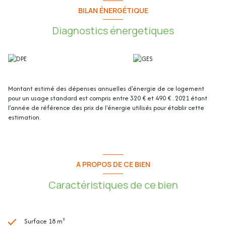
Cet appartement de 17,87m² loi Carrez se compose de :
BILAN ÉNERGÉTIQUE
Diagnostics énergetiques
- Séjour / Cuisine : 15m²
- Salle d’eau / WC : 2,87m²
- Mezzanine : 3,66m²
Montant estimé des dépenses annuelles d'énergie de ce logement
pour un usage standard est compris entre 320 € et 490 € . 2021 étant
l'année de référence des prix de l'énergie utilisés pour établir cette
estimation.
Les plus de l'appartement :
- Rénové en 2024
- Entièrement meublé
A PROPOS DE CE BIEN
- Agréable terrasse extérieure non privative
Caractéristiques de ce bien
- Cuisine équipée avec: Frigo de marque Candy, Lave Linge Proline, Four
micro-ondes, plaques vitrocéramiques deux feux.
Surface 18 m²