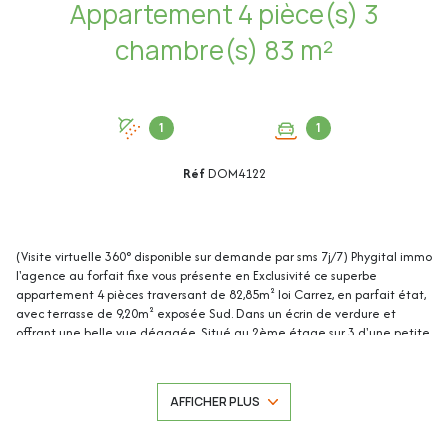
Appartement 4 pièce(s) 3
chambre(s) 83 m²
1
1
Réf
DOM4122
(Visite virtuelle 360° disponible sur demande par sms 7j/7) Phygital immo
l'agence au forfait fixe vous présente en Exclusivité ce superbe
appartement 4 pièces traversant de 82,85m² loi Carrez, en parfait état,
avec terrasse de 9,20m² exposée Sud. Dans un écrin de verdure et
offrant une belle vue dégagée. Situé au 2ème étage sur 3 d'une petite
copropriété sécurisée SANS ASCENSEUR, au calme absolu, il se trouve
quartier recherché Sainte-Marguerite à Nice-Ouest, à 5 minutes de
l’accès A8, à 450m des commerces de proximité et à moins de 5 minutes
AFFICHER PLUS
en voiture des écoles et crèches.
Une cave et un garage fermé en sous-sol sécurisé complètent ce bien.