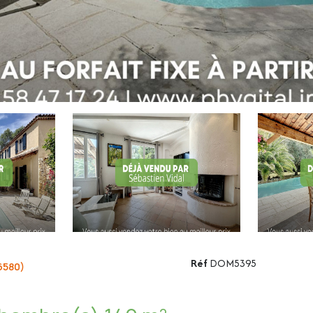
Réf
DOM5395
6580)