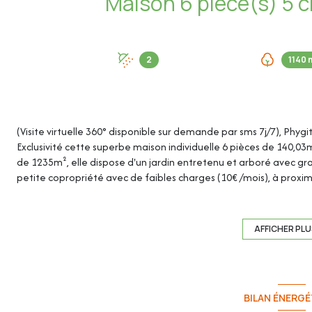
2
1140 
(Visite virtuelle 360° disponible sur demande par sms 7j/7), Phyg
Exclusivité cette superbe maison individuelle 6 pièces de 140,03m²
de 1235m², elle dispose d'un jardin entretenu et arboré avec gra
petite copropriété avec de faibles charges (10€ /mois), à prox
d'accès à l'A8. Possibilité de stationner plusieurs véhicules devan
AFFICHER PL
Cette maison de 140,03m² loi Carrez se compose de :
BILAN ÉNERGÉ
Au rez-de-chaussée (de 72,10m²) :