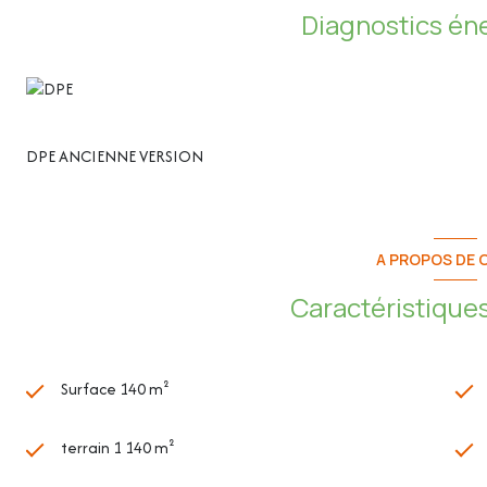
Diagnostics én
- Hall d'entrée : 10,69m²
- Salon/Salle à manger : 31,04m²
DPE ANCIENNE VERSION
- Cuisine : 17,11m²
- WC indépendant : 1,18m²
A PROPOS DE C
- Chambre 1 : 12,08m²
Caractéristiques
Au 1er étage (de 67,93m²) :
Surface 140 m²
- Dégagement : 4,29m²
terrain 1 140 m²
- Chambre 2 : 13,76m²