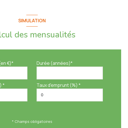
SIMULATION
lcul des mensualités
(en €)*
Durée (années)*
) *
Taux d'emprunt (%) *
* Champs obligatoires