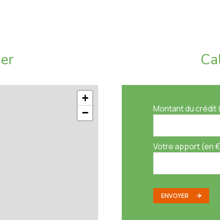
ier
Ca
+
e, éclairages et arboré avec oliviers, lauriers,
Montant du crédit 
−
Votre apport (en €
ENVOYER