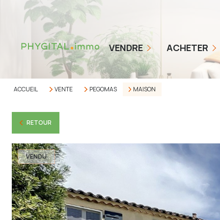
COMMENT ÇA MARCHE
NOS TARIFS
BIENS EN VENTE
VENDRE
ACHETER
ESTIMER MON BIEN
ALERTE ACHETEUR
AVIS CLIENTS
ACCUEIL
VENTE
PEGOMAS
MAISON
RETOUR
VENDU