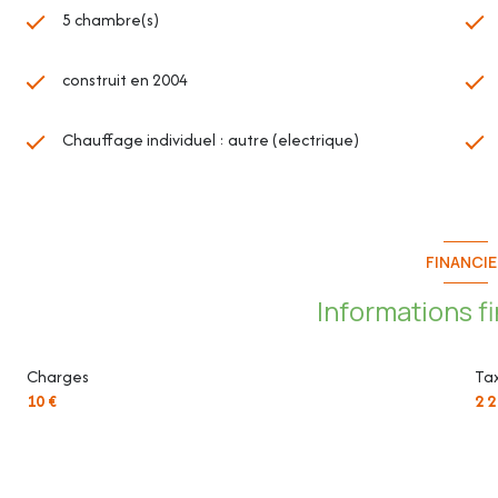
5 chambre(s)
- Chambre 3 : 14,57m²
construit en 2004
- Chambre 4 : 11m²
Chauffage individuel : autre (electrique)
- Chambre 5 : 16,30m²
- Salle d'eau : 2,17m²
- Salle de bain/WC : 5,84m²
FINANCIE
- Grande buanderie (ancien garage) : 23,5m²
Informations f
- Terrasse : 100m² environ
Charges
Tax
10 €
2 2
- Jardin - Parkings
Les plus de la maison :