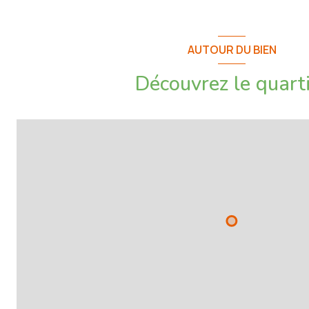
AUTOUR DU BIEN
- Belles prestations / En parfait état
Découvrez le quart
- Maison de 2004
- Terrain plat de 1235m²
- Beau jardin bien entretenu, avec système d'arrosage automatiqu
camphrier, eucalyptus, bambous, etc.
- Piscine de forme libre au sel, avec espace spa attenant
- Cuisine d’été
- Terrasse de 100m² environ avec store banne électrique
- Très lumineuse