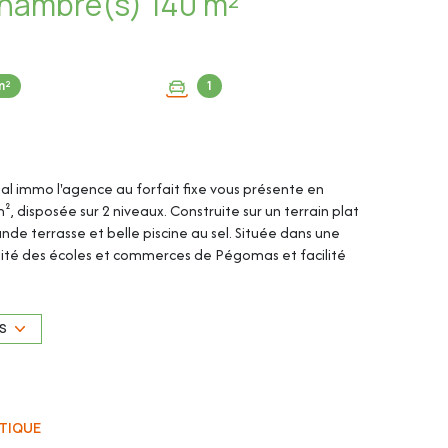
Maison 6 pièce(s) 5 chambre(s) 140 m²
m²
1
ital immo l'agence au forfait fixe vous présente en
, disposée sur 2 niveaux. Construite sur un terrain plat
nde terrasse et belle piscine au sel. Située dans une
imité des écoles et commerces de Pégomas et facilité
t la maison.
US
TIQUE