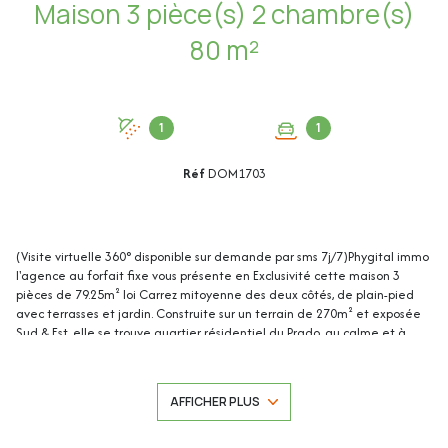
Maison 3 pièce(s) 2 chambre(s)
80 m²
1
1
Réf
DOM1703
(Visite virtuelle 360° disponible sur demande par sms 7j/7)Phygital immo
l'agence au forfait fixe vous présente en Exclusivité cette maison 3
pièces de 79.25m² loi Carrez mitoyenne des deux côtés, de plain-pied
avec terrasses et jardin. Construite sur un terrain de 270m² et exposée
Sud & Est, elle se trouve quartier résidentiel du Prado, au calme et à
seulement quelques minutes à pied du centre-ville de Cannes, de ses
commerces, de ses plages et ses commodités. Travaux à prévoir Un
garage de 24.04m² et un abri de jardin viennent compléter le bien.
AFFICHER PLUS
Cette maison de 79.25m² loi Carrez se compose de : - Hall d'entrée :
8.81m² - Séjour : 22.79m² - Cuisine : 9.73m² - Chambre 1 : 11.23m² -
Chambre 2 : 14.43m² - Salle de bain : 5.09m² - Dressing / Buanderie :