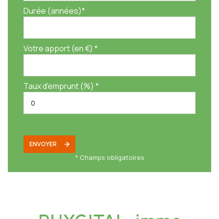
Durée (années)*
Votre apport (en €) *
Taux d'emprunt (%) *
ENVOYER
* Champs obligatoires