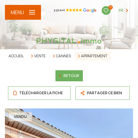
0
FR
MENU
ACCUEIL
VENTE
CANNES
APPARTEMENT
RETOUR
TÉLÉCHARGER LA FICHE
PARTAGER CE BIEN
VENDU