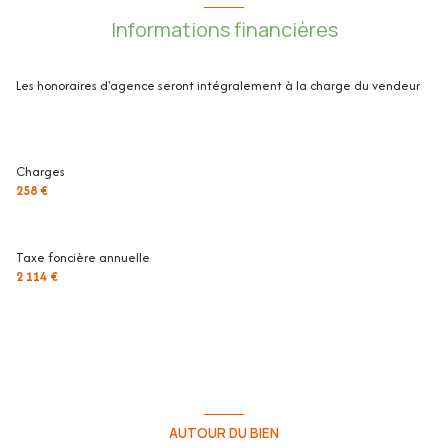
garage
m²
Les informations sur les risques auxquels ce bien est exposé sont
Informations financières
disponibles sur le site Géorisques : www.georisques.gouv.fr
Les honoraires d'agence seront intégralement à la charge du vendeur
Charges
258 €
Taxe foncière annuelle
2 114 €
AUTOUR DU BIEN