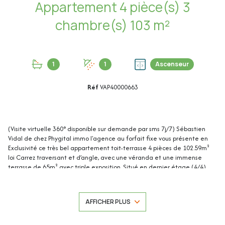
Appartement 4 pièce(s) 3
chambre(s) 103 m²
1
1
Ascenseur
Réf
VAP40000663
(Visite virtuelle 360° disponible sur demande par sms 7j/7) Sébastien
Vidal de chez Phygital immo l'agence au forfait fixe vous présente en
Exclusivité ce très bel appartement toit-terrasse 4 pièces de 102.59m²
loi Carrez traversant et d’angle, avec une véranda et une immense
terrasse de 65m² avec triple exposition. Situé en dernier étage (4/4)
d'une résidence sécurisée, il se trouve dans le quartier recherché de
Camp Long / Carnot, à proximité du cœur de Cannes, des écoles et des
transports en commun.
AFFICHER PLUS
Une cave et un garage en sous-sol complètent ce bien.