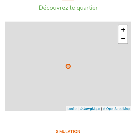
Découvrez le quartier
+
−
Leaflet
|
©
Maps
|
© OpenStreetMap
Jawg
SIMULATION