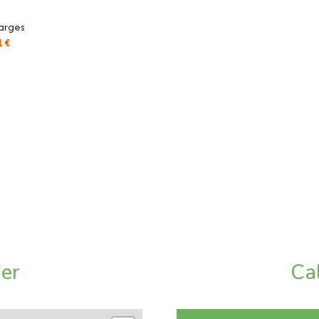
arges
1 €
ier
Ca