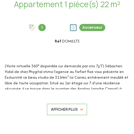
Appartement 1 pièce(s) 22 m²
1
Ascenseur
Réf
DOM6173
(Visite virtuelle 360° disponible sur demande par sms 7j/7) Sébastien
Vidal de chez Phygital immo l'agence au forfait fixe vous présente en
Exclusivité ce beau studio de 21.64m² loi Carrez, entièrement meublé et
libre de toute occupation. Situé au 1er étage sur 7 d'une résidence
sécurisée, il se trouve dans le quartier des Anglais (proche Carnot) à
proximité à pied des commerces, du centre-ville de Cannes et des
commodités.
AFFICHER PLUS
Cet appartement de 21.64m² loi Carrez se compose de :
- Entrée : 2.70m²
- Séjour/Cuisine : 14.87m²