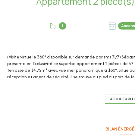
1
Ascens
(Visite virtuelle 360° disponible sur demande par sms 7j/7) Sébas
présente en Exclusivité ce superbe appartement 2 pièces de 47.81
terrasse de 14.72m² avec vue mer panoramique à 180°. Situé a
réception et agent de sécurité, il se trouve au pied du port de
des transports en commun et de l’accès à l'A8.
Une cave complète ce bien. Un garage au sous-sol en supplément
AFFICHER PL
Cet appartement de 47.81m² loi Carrez se compose de :
- Hall d'entrée : 3.99m²
BILAN ÉNERGÉ
- Séjour : 18.61m²