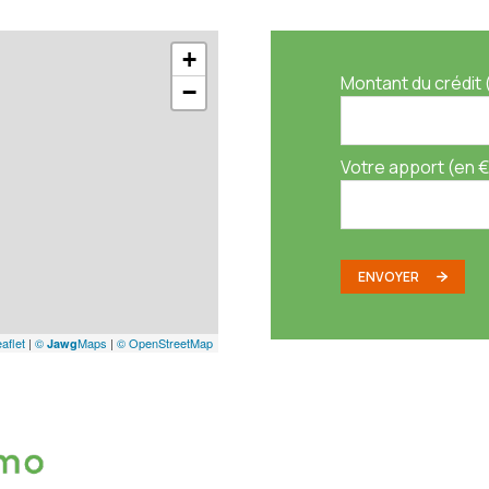
+
Montant du crédit 
−
Votre apport (en €
ENVOYER
aflet
|
©
Maps
|
© OpenStreetMap
Jawg