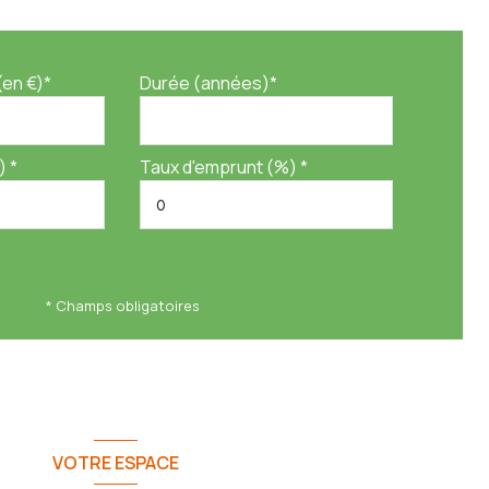
(en €)*
Durée (années)*
) *
Taux d'emprunt (%) *
* Champs obligatoires
VOTRE ESPACE