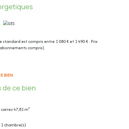
ergetiques
tandard est compris entre 1 080 € et 1 490 € . Prix
 (abonnements compris).
E BIEN
 de ce bien
aiselle
carrez 47,81 m²
1 chambre(s)