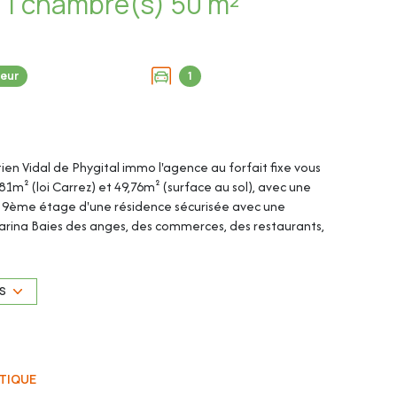
Appartement 2 pièce(s) 1 chambre(s) 50 m²
eur
1
tien Vidal de Phygital immo l'agence au forfait fixe vous
m² (loi Carrez) et 49,76m² (surface au sol), avec une
u 9ème étage d'une résidence sécurisée avec une
 Marina Baies des anges, des commerces, des restaurants,
 du prix.
US
TIQUE