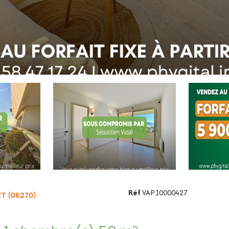
Réf
VAP10000427
T (06270)