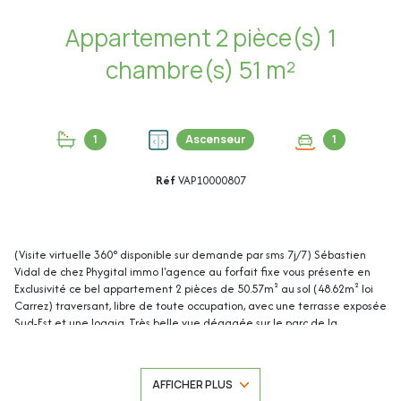
Appartement 2 pièce(s) 1
chambre(s) 51 m²
1
Ascenseur
1
Réf
VAP10000807
(Visite virtuelle 360° disponible sur demande par sms 7j/7) Sébastien
Vidal de chez Phygital immo l'agence au forfait fixe vous présente en
Exclusivité ce bel appartement 2 pièces de 50.57m² au sol (48.62m² loi
Carrez) traversant, libre de toute occupation, avec une terrasse exposée
Sud-Est et une loggia. Très belle vue dégagée sur le parc de la
résidence et sans vis-à-vis. Situé en dernier étage (4/4) d'une résidence
sécurisée avec espaces verts, il se trouve au calme dans le quartier du
Cottage, à proximité du centre-ville de Mandelieu et des plages. Accès
AFFICHER PLUS
A8 à 3 minutes.