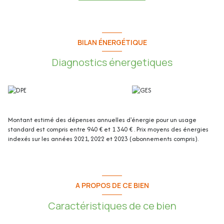
Une grande cave en sous-sol de 5.03m² et une place de parking
privative extérieure complètent ce bien.
Cet appartement de 50.57m² au sol (48.62m² loi Carrez) se compose de
BILAN ÉNERGÉTIQUE
:
Diagnostics énergetiques
- Entrée (avec placard) : 7.78m²
- Séjour : 18.63m²
- Cuisine : 6.26m²
- Chambre (avec placard) : 11.29m²
- Salle de bain : 3.51m²
- WC indépendant : 1.15m²
Montant estimé des dépenses annuelles d'énergie pour un usage
standard est compris entre 940 € et 1 340 € . Prix moyens des énergies
- Terrasse : 5.41m²
indexés sur les années 2021, 2022 et 2023 (abonnements compris).
- Loggia : 1.95m²
- Cave en sous-sol : 5.03m²
- Parking privatif extérieur
Les plus de l'appartement :
A PROPOS DE CE BIEN
- En dernier étage (4/4)
Caractéristiques de ce bien
- Traversant
- Exposé Sud-Est