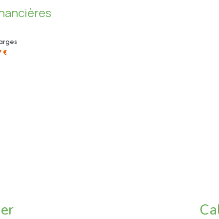
inancières
arges
7 €
ier
Ca