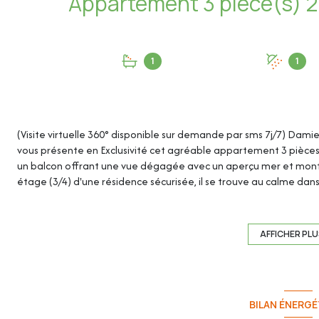
1
1
(Visite virtuelle 360° disponible sur demande par sms 7j/7) Dami
vous présente en Exclusivité cet agréable appartement 3 pièces 
un balcon offrant une vue dégagée avec un aperçu mer et monta
étage (3/4) d'une résidence sécurisée, il se trouve au calme dan
commerces, des écoles, des transports en commun et de l'accès à
Une cave et une place de parking extérieure complètent ce bien
AFFICHER PL
Cet appartement de 67.99m² loi Carrez se compose de :
- Séjour / Cuisine : 28.55m²
BILAN ÉNERGÉ
- Hall de nuit : 4.57m²