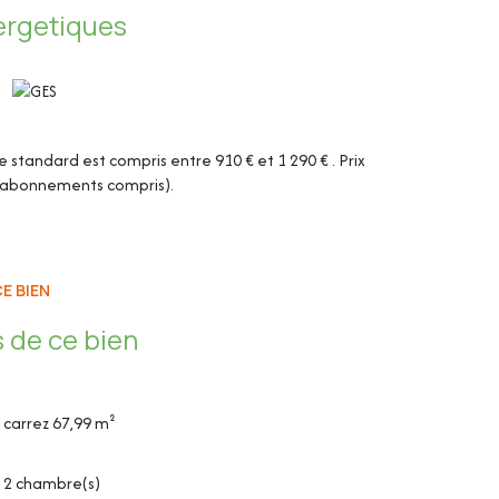
ergetiques
tandard est compris entre 910 € et 1 290 € . Prix
 (abonnements compris).
E BIEN
 de ce bien
carrez 67,99 m²
, hotte, plaque induction)
2 chambre(s)