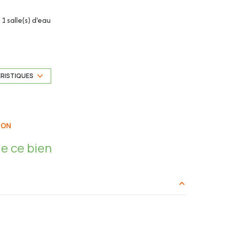
1 salle(s) d'eau
cuisine américaine (équipée)
1 parking(s)
ÉRISTIQUES
3ème étage
leuriste)
ION
ascenseur
e ce bien
cave
terrasse
ommunes générales, le chauffage, l'ascenseur, l'eau
28.55 m²