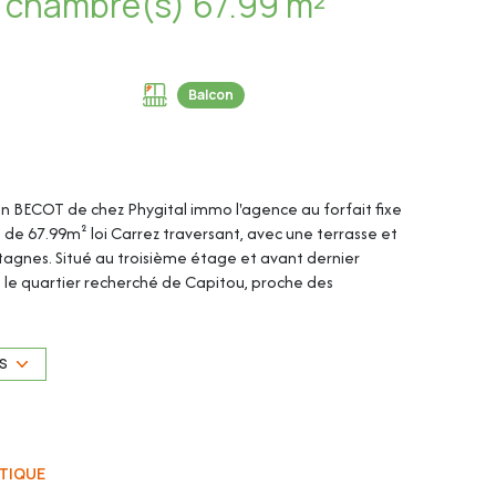
Appartement 3 pièce(s) 2 chambre(s) 67.99 m²
Balcon
en BECOT de chez Phygital immo l'agence au forfait fixe
de 67.99m² loi Carrez traversant, avec une terrasse et
gnes. Situé au troisième étage et avant dernier
s le quartier recherché de Capitou, proche des
 l'A8.
.
US
TIQUE