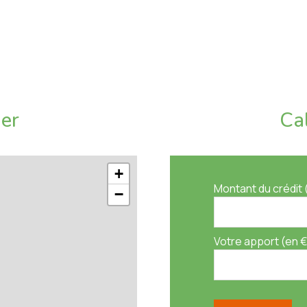
ier
Ca
+
Montant du crédit 
−
Votre apport (en €